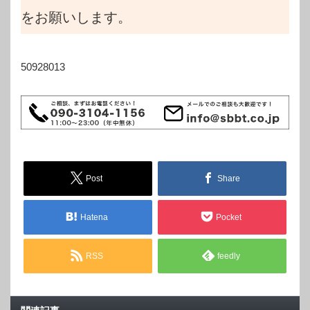
をお願いします。
50928013
Post
Share
Hatena
Pocket
RSS
feedly