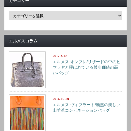
カテゴリー
カ
テ
ゴ
リ
ー
エルメスコラム
2017-4-18
エルメス オンブレ/リザードの中のヒ
マラヤと呼ばれている希少価値の高
いバッグ
2016-10-20
エルメス ヴィブラート/廃盤の美しい
山羊革コンビネーションバッグ