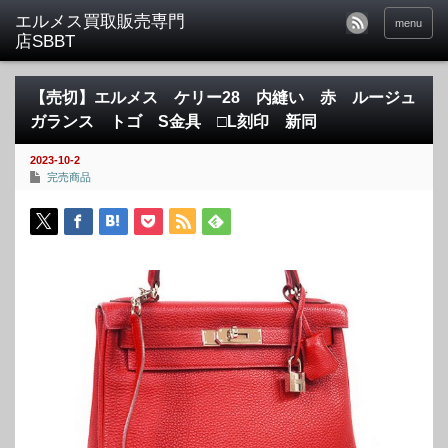
menu
【売切】エルメス ケリー28 内縫い 赤 ルージュ
ガランス トゴ S金具 □L刻印 新同
2023-10-2
完売商品