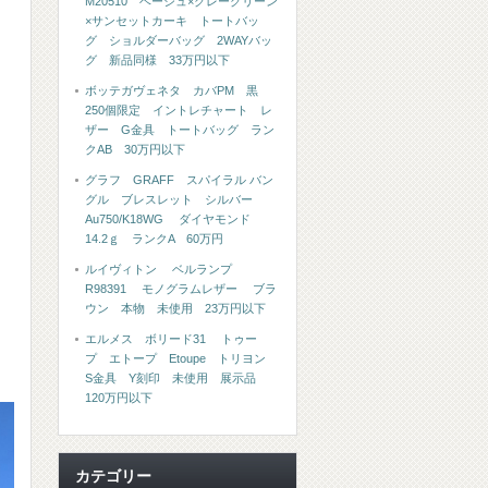
M20510 ベージュ×グレーグリーン
×サンセットカーキ トートバッ
グ ショルダーバッグ 2WAYバッ
グ 新品同様 33万円以下
ボッテガヴェネタ カバPM 黒
250個限定 イントレチャート レ
ザー G金具 トートバッグ ラン
クAB 30万円以下
グラフ GRAFF スパイラル バン
グル ブレスレット シルバー
Au750/K18WG ダイヤモンド
14.2ｇ ランクA 60万円
ルイヴィトン ベルランプ
R98391 モノグラムレザー ブラ
ウン 本物 未使用 23万円以下
エルメス ボリード31 トゥー
プ エトープ Etoupe トリヨン
S金具 Y刻印 未使用 展示品
120万円以下
カテゴリー