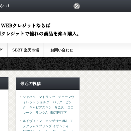
さい！
グ
SBBT 楽天市場
お問い合わせ
最近の投稿
シャネル マトラッセ チェーンウ
ォレット ショルダーバッグ ピン
ク キャビアスキン G金具 ココ
マーク ランクA 50万円以下
ルイヴィトン オンザゴーMM モ
ノグラムスプリング イザシティ