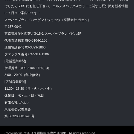
でしたらSBBTにお任せ下さい。エルメスバッグやカラーに関する豆知識も新着情報
にて日々ご案内中です！
スーパーブランドバーゲントウキョウ（有限会社 ガゼル）
〒167-0042
東京都杉並区西荻北3-18-1 スーパーブランドビル2F
代表直通携帯 090-3104-1156
店舗電話番号 03-3399-1866
ファックス番号 03-5311-1386
[電話営業時間]
伊澤携帯（090-3104-1156）宛
8:00～20:00（年中無休）
[店舗営業時間]
11:30～18:30（月・火・木・金）
休業日：水・土・日・祝日
有限会社 ガゼル
東京都公安委員会
第 303289601678 号
Copyright ©
エルメス買取販売専門店SBBT
All rights reserved.