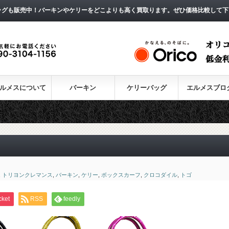
ッグも販売中！バーキンやケリーをどこよりも高く買取ります。ぜひ価格比較して下
ルメスについて
バーキン
ケリーバッグ
エルメスブロ
,
トリヨンクレマンス
,
バーキン
,
ケリー
,
ボックスカーフ
,
クロコダイル
,
トゴ
cket
RSS
feedly