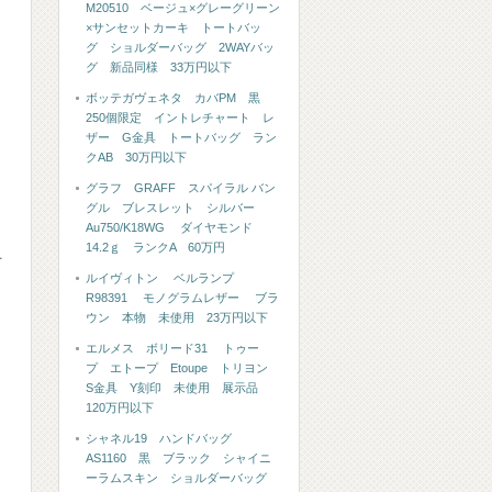
M20510 ベージュ×グレーグリーン
×サンセットカーキ トートバッ
グ ショルダーバッグ 2WAYバッ
グ 新品同様 33万円以下
ボッテガヴェネタ カバPM 黒
250個限定 イントレチャート レ
ザー G金具 トートバッグ ラン
クAB 30万円以下
グラフ GRAFF スパイラル バン
グル ブレスレット シルバー
Au750/K18WG ダイヤモンド
14.2ｇ ランクA 60万円
材
ルイヴィトン ベルランプ
R98391 モノグラムレザー ブラ
ウン 本物 未使用 23万円以下
エルメス ボリード31 トゥー
プ エトープ Etoupe トリヨン
S金具 Y刻印 未使用 展示品
120万円以下
シャネル19 ハンドバッグ
AS1160 黒 ブラック シャイニ
ーラムスキン ショルダーバッグ