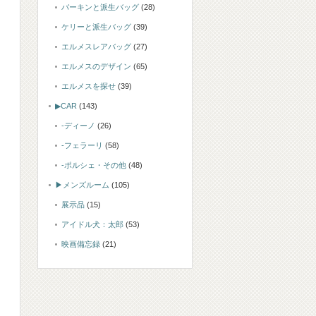
バーキンと派生バッグ
(28)
ケリーと派生バッグ
(39)
エルメスレアバッグ
(27)
エルメスのデザイン
(65)
エルメスを探せ
(39)
▶CAR
(143)
-ディーノ
(26)
-フェラーリ
(58)
-ポルシェ・その他
(48)
▶メンズルーム
(105)
展示品
(15)
アイドル犬：太郎
(53)
映画備忘録
(21)