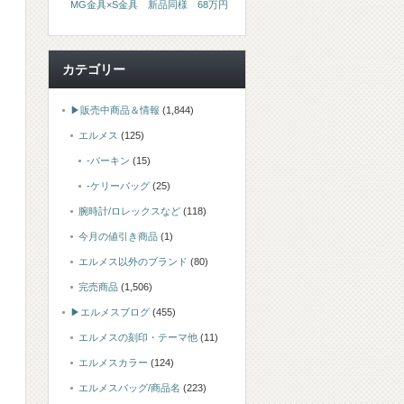
MG金具×S金具 新品同様 68万円
カテゴリー
▶販売中商品＆情報
(1,844)
エルメス
(125)
-バーキン
(15)
-ケリーバッグ
(25)
腕時計/ロレックスなど
(118)
今月の値引き商品
(1)
エルメス以外のブランド
(80)
完売商品
(1,506)
▶エルメスブログ
(455)
エルメスの刻印・テーマ他
(11)
エルメスカラー
(124)
エルメスバッグ/商品名
(223)