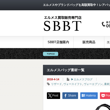
エルメスやブランドバッグを高額買取中！レアバ
SBBT店舗案内
販売商品
エ
エルメスバッグ素材一覧
2018-4-14
▶エルメスブログ
リザード
,
ヴォースイフト
,
ヴォーエプソン
,
素材
Post
Share
Hatena
Po