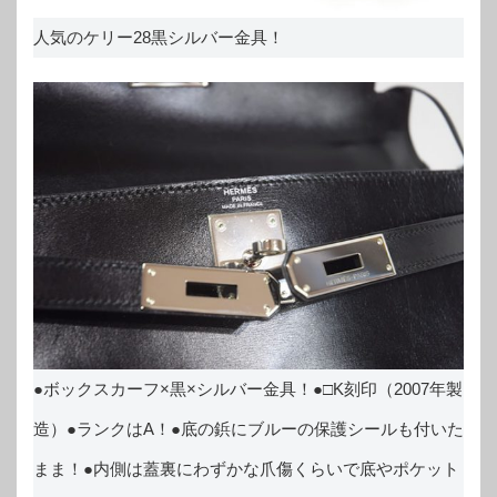
人気のケリー28黒シルバー金具！
●ボックスカーフ×黒×シルバー金具！●□K刻印（2007年製
造）●ランクはA！●底の鋲にブルーの保護シールも付いた
まま！●内側は蓋裏にわずかな爪傷くらいで底やポケット