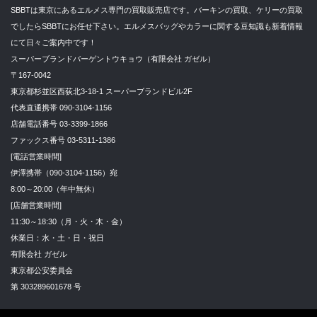
SBBTは東京にあるエルメス専門の買取販売店です。バーキンの買取、ケリーの買取
でしたらSBBTにお任せ下さい。エルメスバッグやカラーに関する豆知識も新着情報
にて日々ご案内中です！
スーパーブランドバーゲントウキョウ（有限会社 ガゼル）
〒167-0042
東京都杉並区西荻北3-18-1 スーパーブランドビル2F
代表直通携帯 090-3104-1156
店舗電話番号 03-3399-1866
ファックス番号 03-5311-1386
[電話営業時間]
伊澤携帯（090-3104-1156）宛
8:00～20:00（年中無休）
[店舗営業時間]
11:30～18:30（月・火・木・金）
休業日：水・土・日・祝日
有限会社 ガゼル
東京都公安委員会
第 303289601678 号