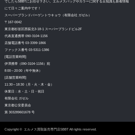
でしたらSBBTにお任せ下さい。エルメスバッグやカラーに関する豆知識も新着情報
にて日々ご案内中です！
スーパーブランドバーゲントウキョウ（有限会社 ガゼル）
〒167-0042
東京都杉並区西荻北3-18-1 スーパーブランドビル2F
代表直通携帯 090-3104-1156
店舗電話番号 03-3399-1866
ファックス番号 03-5311-1386
[電話営業時間]
伊澤携帯（090-3104-1156）宛
8:00～20:00（年中無休）
[店舗営業時間]
11:30～18:30（月・火・木・金）
休業日：水・土・日・祝日
有限会社 ガゼル
東京都公安委員会
第 303289601678 号
Copyright ©
エルメス買取販売専門店SBBT
All rights reserved.