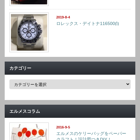
2019-8-4
ロレックス・デイトナ116500白
カテゴリー
カ
テ
ゴ
リ
ー
エルメスコラム
2016-9-5
エルメスのケリーバッグをペーパー
クラフト！設計図つきDIY！