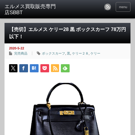
menu
【売切】エルメス ケリー28 黒 ボックスカーフ 78万円
以下！
2020-5-22
完売商品
ボックスカーフ
,
黒
,
ケリー２８
,
ケリー