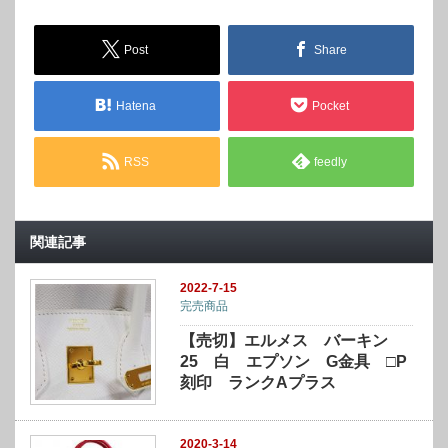
Post
Share
Hatena
Pocket
RSS
feedly
関連記事
2022-7-15
完売商品
【売切】エルメス バーキン
25 白 エプソン G金具 □P
刻印 ランクAプラス
2020-3-14