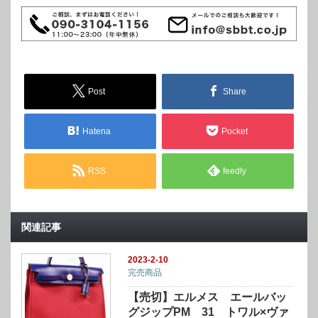
Post
Share
Hatena
Pocket
RSS
feedly
関連記事
2023-2-10
完売商品
【売切】エルメス エールバッ
グジップPM 31 トワル×ヴァ