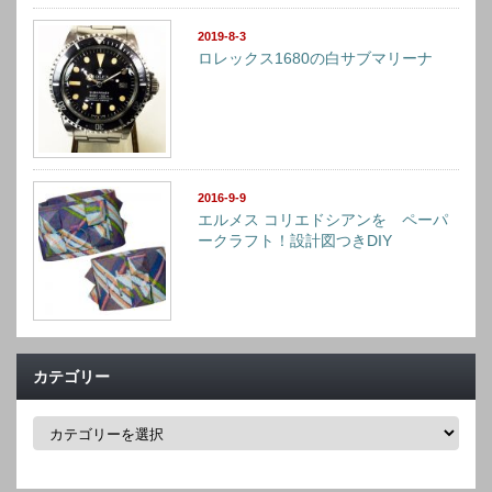
2019-8-3
ロレックス1680の白サブマリーナ
2016-9-9
エルメス コリエドシアンを ペーパ
ークラフト！設計図つきDIY
カテゴリー
カ
テ
ゴ
リ
ー