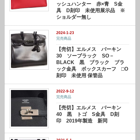
ッシュハンター 赤×青 S金
具 D刻印 未使用展示品 ※
ショルダー無し
2024-1-23
完売商品
【売切】エルメス バーキン
30 ソーブラック SO－
BLACK 黒 ブラック ブラ
ック金具 ボックスカーフ □O
刻印 未使用 保管品
2022-9-12
完売商品
【売切】エルメス バーキン
40 黒 トゴ S金具 D刻
印 2019年製造 新同