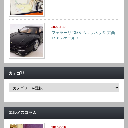
2020-4-17
フェラーリF355 ベルリネッタ 京商
1/18スケール！
カテゴリー
カ
テ
ゴ
リ
ー
エルメスコラム
2019-6-18