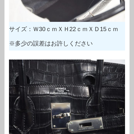
サイズ：Ｗ30ｃｍＸＨ22ｃｍＸＤ15ｃｍ
※多少の誤差はお許しください