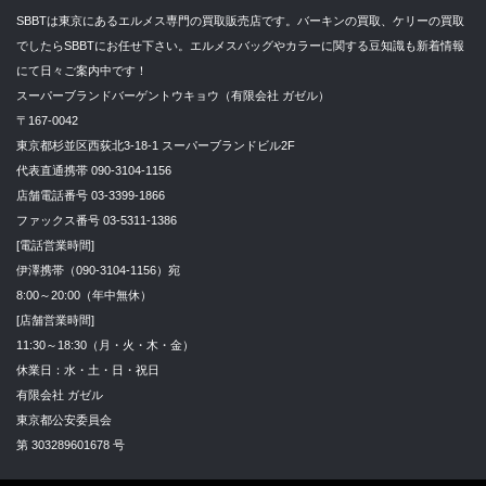
SBBTは東京にあるエルメス専門の買取販売店です。バーキンの買取、ケリーの買取
でしたらSBBTにお任せ下さい。エルメスバッグやカラーに関する豆知識も新着情報
にて日々ご案内中です！
スーパーブランドバーゲントウキョウ（有限会社 ガゼル）
〒167-0042
東京都杉並区西荻北3-18-1 スーパーブランドビル2F
代表直通携帯 090-3104-1156
店舗電話番号 03-3399-1866
ファックス番号 03-5311-1386
[電話営業時間]
伊澤携帯（090-3104-1156）宛
8:00～20:00（年中無休）
[店舗営業時間]
11:30～18:30（月・火・木・金）
休業日：水・土・日・祝日
有限会社 ガゼル
東京都公安委員会
第 303289601678 号