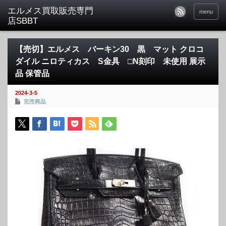
menu
【売切】エルメス バーキン30 黒 マット クロコ
ダイル ニロティカス S金具 □N刻印 未使用 展示
品 保管品
2024-3-5
完売商品