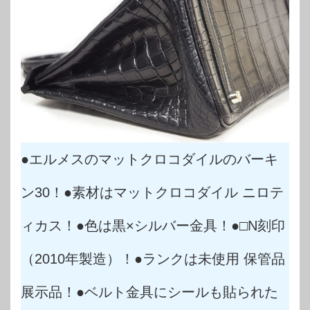
●エルメスのマットクロコダイルのバーキ
ン30！●素材はマットクロコダイル ニロテ
ィカス！●色は黒×シルバー金具！●□N刻印
（2010年製造）！●ランクは未使用 保管品
展示品！●ベルト金具にシールも貼られた