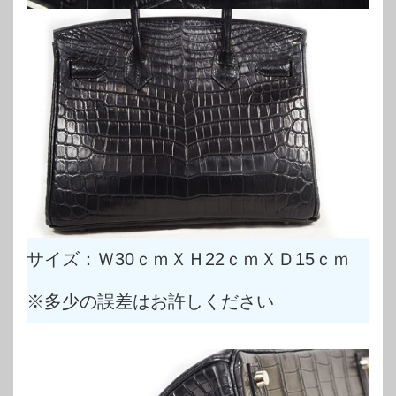
サイズ：Ｗ30ｃｍＸＨ22ｃｍＸＤ15ｃｍ
※多少の誤差はお許しください