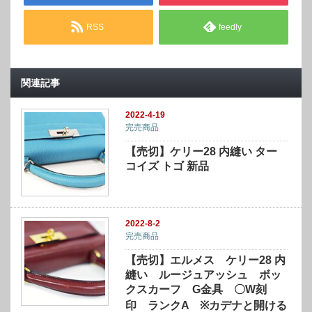
RSS
feedly
関連記事
2022-4-19
完売商品
【売切】ケリー28 内縫い ター
コイズ トゴ 新品
2022-8-2
完売商品
【売切】エルメス ケリー28 内
縫い ルージュアッシュ ボッ
クスカーフ G金具 〇W刻
印 ランクA ※カデナと開ける