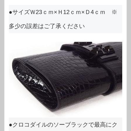
●サイズＷ23ｃｍ×Ｈ12ｃｍ×Ｄ4ｃｍ ※
多少の誤差はご了承ください
●クロコダイルのソーブラックで最高にク