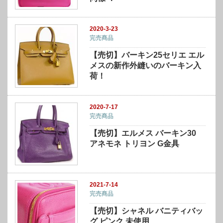
2020-3-23
完売商品
【売切】バーキン25セリエ エル
メスの新作外縫いのバーキン入
荷！
2020-7-17
完売商品
【売切】エルメス バーキン30
アネモネ トリヨン G金具
2021-7-14
完売商品
【売切】シャネル バニティバッ
グ ピンク 未使用