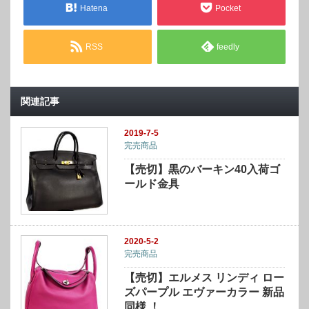
Hatena
Pocket
RSS
feedly
関連記事
2019-7-5
完売商品
【売切】黒のバーキン40入荷ゴ
ールド金具
2020-5-2
完売商品
【売切】エルメス リンディ ロー
ズパープル エヴァーカラー 新品
同様 ！