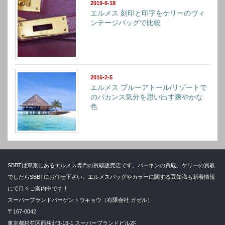
2019-6-18
エルメス 刻印と印字をケリーのヴィ
ンテージバッグで比較
2016-2-5
エルメス ブルーアトール/リゾートで
のバカンス気分を思い出す爽やかな
色
SBBTは東京にあるエルメス専門の買取販売店です。バーキンの買取、ケリーの買取
でしたらSBBTにお任せ下さい。エルメスバッグやカラーに関する豆知識も新着情報
にて日々ご案内中です！
スーパーブランドバーゲントウキョウ（有限会社 ガゼル）
〒167-0042
東京都杉並区西荻北3-18-1 スーパーブランドビル2F