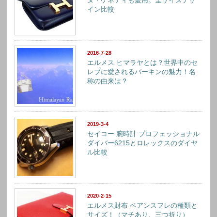
ヌ・ケネディも愛用。全サイズデザ
イン比較
2016-7-28
エルメス ヒマラヤとは？世界中のセ
レブに愛されるバーキンの魅力！名
称の由来は？
2019-3-4
セイコー 腕時計 プロフェッショナル
ダイバー6215とロレックスのダイヤ
ル比較
2020-2-15
エルメス財布 ベアンスフレの種類と
サイズ！（マチあり、三つ折り）