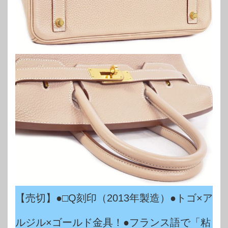
【売切】●□Q刻印（2013年製造）●トゴ×ア
ルジル×ゴールド金具！●フランス語で「粘