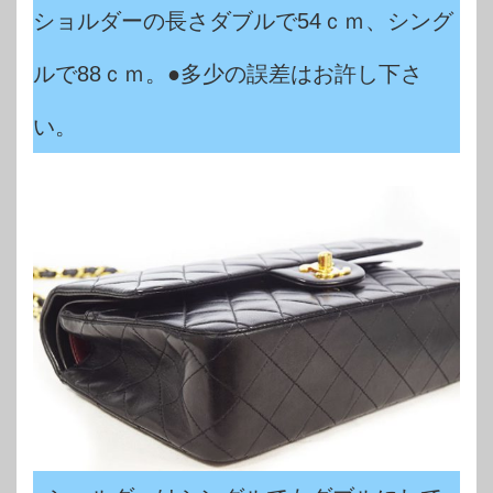
ショルダーの長さダブルで54ｃｍ、シング
ルで88ｃｍ。●多少の誤差はお許し下さ
い。