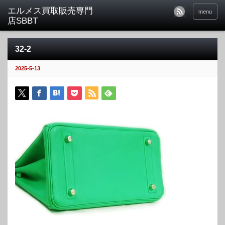
menu
32-2
2025-5-13