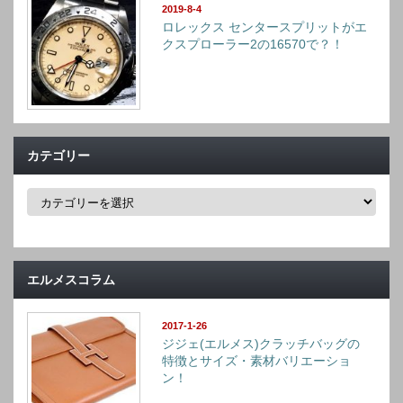
2019-8-4
ロレックス センタースプリットがエ
クスプローラー2の16570で？！
カテゴリー
カ
テ
ゴ
リ
ー
エルメスコラム
2017-1-26
ジジェ(エルメス)クラッチバッグの
特徴とサイズ・素材バリエーショ
ン！