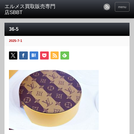
menu
36-5
2025-7-1