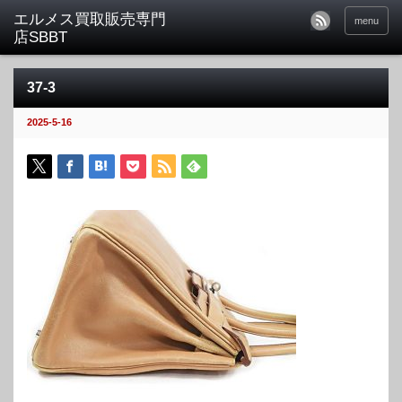
menu
37-3
2025-5-16