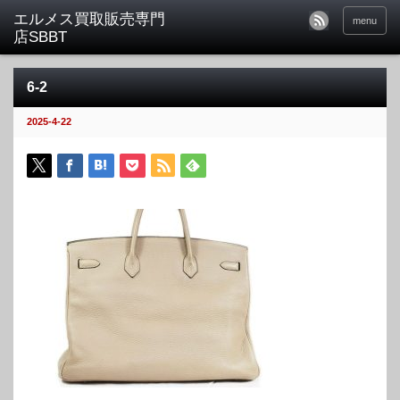
menu
6-2
2025-4-22