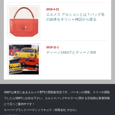
2018-4-21
エルメス アルションとは？バッグ名
の由来をギリシャ神話から探る
2019-11-1
ディーノ246GTとディーノ308
SBBTは東京にあるエルメス専門の買取販売店です。バーキンの買取、ケリーの買取
でしたらSBBTにお任せ下さい。エルメスバッグやカラーに関する豆知識も新着情報
にて日々ご案内中です！
スーパーブランドバーゲントウキョウ（有限会社 ガゼル）