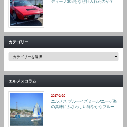
ディーノ308をなぜ仕入れたのか？
カテゴリー
カ
テ
ゴ
リ
ー
エルメスコラム
2017-2-20
エルメス ブルーイズミール/エーゲ海
の真珠にふさわしい鮮やかなブルー