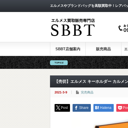
エルメスやブランドバッグを高額買取中！レアバ
SBBT店舗案内
販売商品
エ
【売切】エルメス キーホルダー カルメ
2021-3-9
完売商品
Post
Share
Hatena
Po