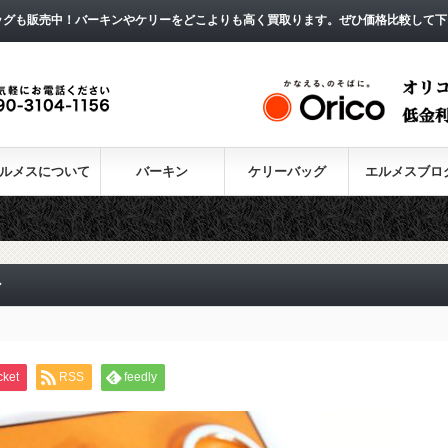
ッグも販売中！バーキンやケリーをどこよりも高く買取ります。ぜひ価格比較して下
ルメスについて
バーキン
ケリーバッグ
エルメスブロ
ン
cket
RSS
feedly