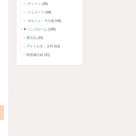
-ディーノ
(26)
-フェラーリ
(58)
-ポルシェ・その他
(48)
▶メンズルーム
(105)
展示品
(15)
アイドル犬：太郎
(53)
映画備忘録
(21)