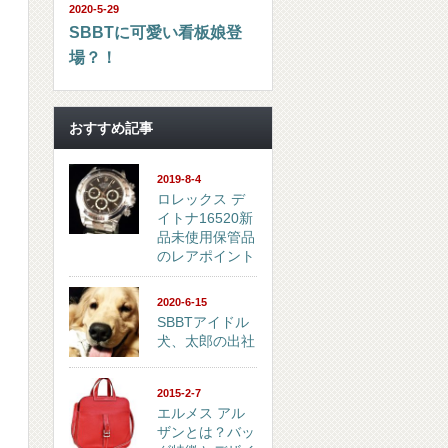
2020-5-29
SBBTに可愛い看板娘登
場？！
おすすめ記事
2019-8-4
ロレックス デ
イトナ16520新
品未使用保管品
のレアポイント
2020-6-15
SBBTアイドル
犬、太郎の出社
2015-2-7
エルメス アル
ザンとは？バッ