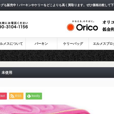
ッグも販売中！バーキンやケリーをどこよりも高く買取ります。ぜひ価格比較して下
ルメスについて
バーキン
ケリーバッグ
エルメスブロ
 未使用
cket
RSS
feedly