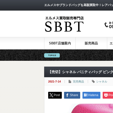
エルメスやブランドバッグを高額買取中！レアバ
SBBT店舗案内
販売商品
エ
【売切】シャネル バニティバッグ ピンク
2021-7-14
完売商品
シャネル
Post
Share
Hatena
Po