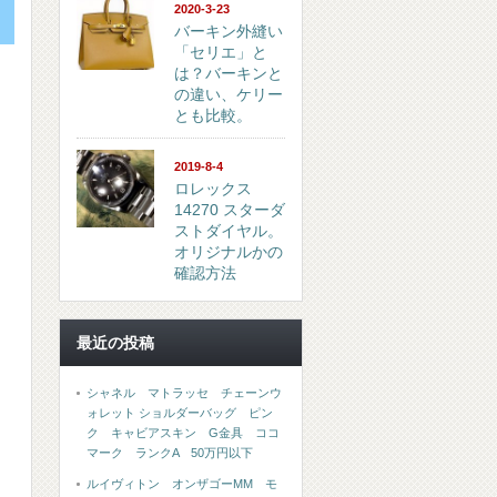
2020-3-23
バーキン外縫い
「セリエ」と
は？バーキンと
の違い、ケリー
とも比較。
2019-8-4
ロレックス
14270 スターダ
ストダイヤル。
オリジナルかの
確認方法
最近の投稿
シャネル マトラッセ チェーンウ
ォレット ショルダーバッグ ピン
ク キャビアスキン G金具 ココ
マーク ランクA 50万円以下
ルイヴィトン オンザゴーMM モ