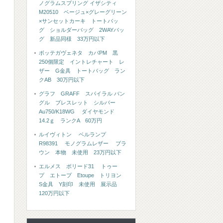
ノグラムスプリング イザシティ
M20510 ベージュ×グレーグリーン
×サンセットカーキ トートバッ
グ ショルダーバッグ 2WAYバッ
グ 新品同様 33万円以下
ボッテガヴェネタ カバPM 黒
250個限定 イントレチャート レ
ザー G金具 トートバッグ ラン
クAB 30万円以下
グラフ GRAFF スパイラル バン
グル ブレスレット シルバー
Au750/K18WG ダイヤモンド
14.2ｇ ランクA 60万円
ルイヴィトン ベルランプ
R98391 モノグラムレザー ブラ
ウン 本物 未使用 23万円以下
エルメス ボリード31 トゥー
プ エトープ Etoupe トリヨン
S金具 Y刻印 未使用 展示品
120万円以下