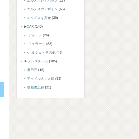
エルメスレアバッグ
(27)
エルメスのデザイン
(65)
エルメスを探せ
(39)
▶CAR
(143)
-ディーノ
(26)
-フェラーリ
(58)
-ポルシェ・その他
(48)
▶メンズルーム
(105)
展示品
(15)
アイドル犬：太郎
(53)
映画備忘録
(21)