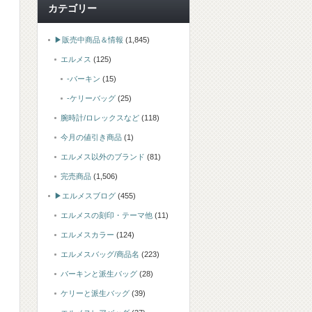
カテゴリー
▶販売中商品＆情報
(1,845)
エルメス
(125)
-バーキン
(15)
-ケリーバッグ
(25)
腕時計/ロレックスなど
(118)
今月の値引き商品
(1)
エルメス以外のブランド
(81)
完売商品
(1,506)
▶エルメスブログ
(455)
エルメスの刻印・テーマ他
(11)
エルメスカラー
(124)
エルメスバッグ/商品名
(223)
バーキンと派生バッグ
(28)
ケリーと派生バッグ
(39)