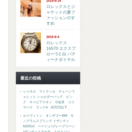
2019-8-14
ロレックスとジ
ャケットの夏フ
ァッションのす
すめ
2019-8-4
ロレックス
16570 エクスプ
ローラ2 白 パテ
ィーナダイヤル
最近の投稿
シャネル マトラッセ チェーンウ
ォレット ショルダーバッグ ピン
ク キャビアスキン G金具 ココ
マーク ランクA 50万円以下
ルイヴィトン オンザゴーMM モ
ノグラムスプリング イザシティ
M20510 ベージュ×グレーグリーン
×サンセットカーキ トートバッ