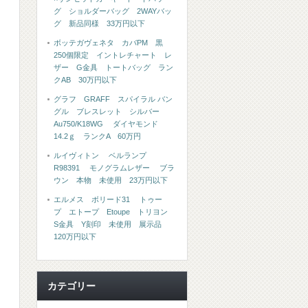
グ ショルダーバッグ 2WAYバッ
グ 新品同様 33万円以下
ボッテガヴェネタ カバPM 黒
250個限定 イントレチャート レ
ザー G金具 トートバッグ ラン
クAB 30万円以下
グラフ GRAFF スパイラル バン
グル ブレスレット シルバー
Au750/K18WG ダイヤモンド
14.2ｇ ランクA 60万円
ルイヴィトン ベルランプ
R98391 モノグラムレザー ブラ
ウン 本物 未使用 23万円以下
エルメス ボリード31 トゥー
プ エトープ Etoupe トリヨン
S金具 Y刻印 未使用 展示品
120万円以下
カテゴリー