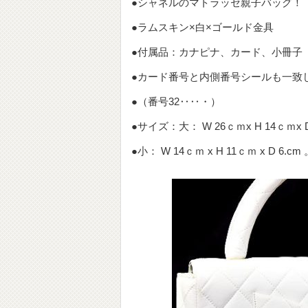
●シャネルのマトラッセ親子バッグ！
●ラムスキン×白×ゴールド金具
●付属品：カナピナ、カード、小冊子
●カード番号と内側番号シールも一致
●（番号32‥‥・）
●サイズ：大： W 26ｃｍx H 14ｃｍx
●小： W 14ｃｍ x H 11ｃｍ x D 6.cm