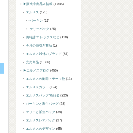
▶販売中商品＆情報
(1,845)
エルメス
(125)
-バーキン
(15)
-ケリーバッグ
(25)
腕時計/ロレックスなど
(118)
今月の値引き商品
(1)
エルメス以外のブランド
(81)
完売商品
(1,506)
▶エルメスブログ
(455)
エルメスの刻印・テーマ他
(11)
エルメスカラー
(124)
エルメスバッグ/商品名
(223)
バーキンと派生バッグ
(28)
ケリーと派生バッグ
(39)
エルメスレアバッグ
(27)
エルメスのデザイン
(65)