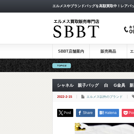
エルメスやブランドバッグを高額買取中！レアバ
SBBT店舗案内
販売商品
エ
シャネル 親子バッグ 白 G金具 新品
2022-2-15
エルメス以外のブランド
Post
Share
Hatena
Po