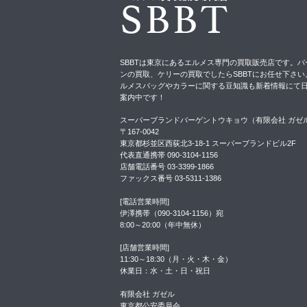
SBBTは東京にあるエルメス専門の買取販売店です。バ
ンの買取、ケリーの買取でしたらSBBTにお任せ下さい
ルメスバッグやカラーに関する豆知識も新着情報にて
案内中です！
スーパーブランドバーゲントウキョウ（有限会社 ガゼ
〒167-0042
東京都杉並区西荻北3-18-1 スーパーブランドビル2F
代表直通携帯 090-3104-1156
店舗電話番号 03-3399-1866
ファックス番号 03-5311-1386
[電話営業時間]
伊澤携帯（090-3104-1156）宛
8:00～20:00（年中無休）
[店舗営業時間]
11:30～18:30（月・火・木・金）
休業日：水・土・日・祝日
有限会社 ガゼル
東京都公安委員会