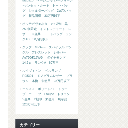
M20510 ベージュ×グレーグリーン
×サンセットカーキ トートバッ
グ ショルダーバッグ 2WAYバッ
グ 新品同様 33万円以下
ボッテガヴェネタ カバPM 黒
250個限定 イントレチャート レ
ザー G金具 トートバッグ ラン
クAB 30万円以下
グラフ GRAFF スパイラル バン
グル ブレスレット シルバー
Au750/K18WG ダイヤモンド
14.2ｇ ランクA 60万円
ルイヴィトン ベルランプ
R98391 モノグラムレザー ブラ
ウン 本物 未使用 23万円以下
エルメス ボリード31 トゥー
プ エトープ Etoupe トリヨン
S金具 Y刻印 未使用 展示品
120万円以下
カテゴリー