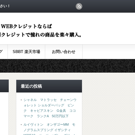
さい！
グ
SBBT 楽天市場
お問い合わせ
最近の投稿
シャネル マトラッセ チェーンウ
ォレット ショルダーバッグ ピン
ク キャビアスキン G金具 ココ
マーク ランクA 50万円以下
ルイヴィトン オンザゴーMM モ
ノグラムスプリング イザシティ