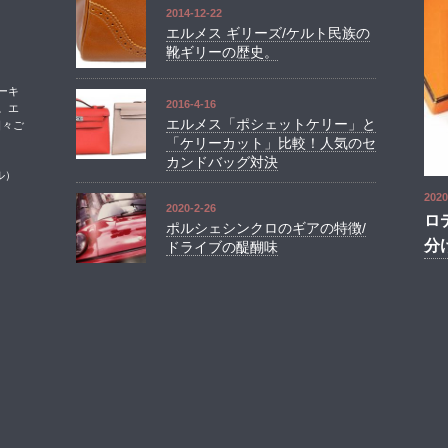
2014-12-22
エルメス ギリーズ/ケルト民族の
靴ギリーの歴史。
ーキ
2016-4-16
。エ
エルメス「ポシェットケリー」と
日々ご
「ケリーカット」比較！人気のセ
カンドバッグ対決
ル）
2020
2020-2-26
ロ
ポルシェシンクロのギアの特徴/
分
ドライブの醍醐味