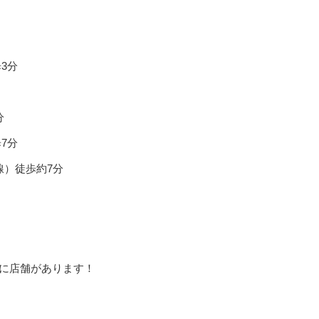
3分
分
7分
線）徒歩約7分
に店舗があります！