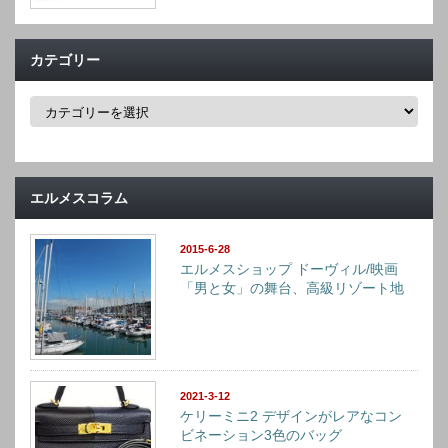
カテゴリー
カ
テ
ゴ
リ
ー
エルメスコラム
2015-6-28
エルメスショップ ドーヴィル/映画
「男と女」の舞台、高級リゾート地
2021-3-12
ケリーミニ2 デザインがレアなコン
ビネーション3色のバッグ