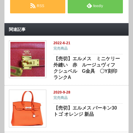
RSS
feedly
関連記事
2022-6-21
完売商品
【売切】エルメス ミニケリー
外縫い 赤 ルージュヴィフ
クシュベル G金具 〇Y刻印
ランクA
2020-9-28
完売商品
【売切】エルメス バーキン30
トゴ オレンジ 新品