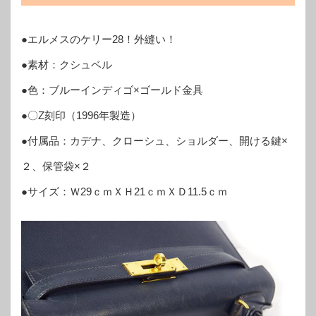
●エルメスのケリー28！外縫い！
●素材：クシュベル
●色：ブルーインディゴ×ゴールド金具
●〇Z刻印（1996年製造）
●付属品：カデナ、クローシュ、ショルダー、開ける鍵×
２、保管袋×２
●サイズ：Ｗ29ｃｍＸＨ21ｃｍＸＤ11.5ｃｍ