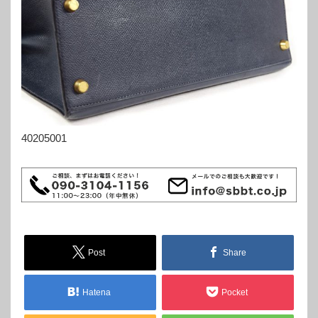
40205001
Post
Share
Hatena
Pocket