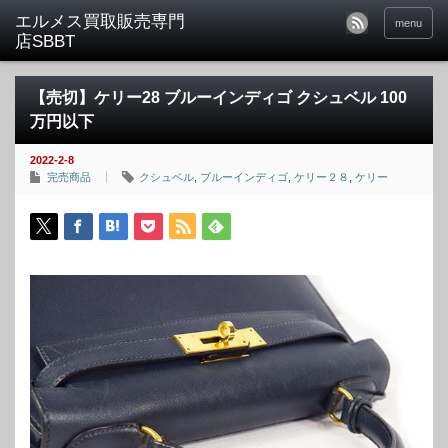
menu
【売切】ケリー28 ブルーインディゴ クシュベル 100
万円以下
2022-2-8
完売商品
クシュベル
,
ブルーインディゴ
,
ケリー２８
,
ケリー