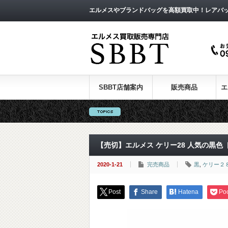
エルメスやブランドバッグを高額買取中！レアバ
SBBT店舗案内
販売商品
エ
【売切】エルメス ケリー28 人気の黒色 
2020-1-21
完売商品
黒
,
ケリー２
Post
Share
Hatena
Po