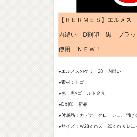
【ＨＥＲＭＥＳ】エルメス
内縫い D刻印 黒 ブラッ
使用 ＮＥＷ！
●エルメスのケリー28 内縫い
●素材：トゴ
●色：黒×ゴールド金具
●D刻印 新品
●付属品：カデナ、クローシュ、開け
●サイズ：Ｗ28ｃｍＸＨ20ｃｍＸＤ1