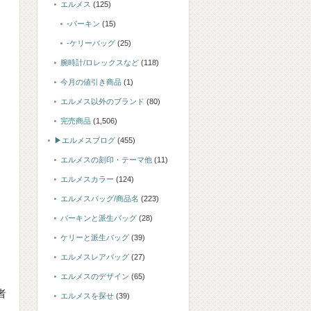
エルメス
(125)
-バーキン
(15)
-ケリーバッグ
(25)
腕時計/ロレックスなど
(118)
今月の値引き商品
(1)
エルメス以外のブランド
(80)
完売商品
(1,506)
▶エルメスブログ
(455)
エルメスの刻印・テーマ他
(11)
エルメスカラー
(124)
エルメスバッグ/商品名
(223)
バーキンと派生バッグ
(28)
ケリーと派生バッグ
(39)
エルメスレアバッグ
(27)
エルメスのデザイン
(65)
者
エルメスを探せ
(39)