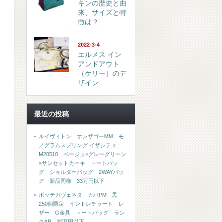
キンの歴史と由
来、サイズと特
徴は？
2022-3-4
エルメス イン
アンドアウト
（ケリー）のデ
ザイン
最近の投稿
ルイヴィトン オンザゴーMM モ
ノグラムスプリング イザシティ
M20510 ベージュ×グレーグリーン
×サンセットカーキ トートバッ
グ ショルダーバッグ 2WAYバッ
グ 新品同様 33万円以下
ボッテガヴェネタ カバPM 黒
250個限定 イントレチャート レ
ザー G金具 トートバッグ ラン
クAB 30万円以下