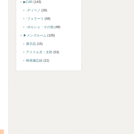
▶CAR
(143)
-ディーノ
(26)
-フェラーリ
(58)
-ポルシェ・その他
(48)
▶メンズルーム
(105)
展示品
(15)
アイドル犬：太郎
(53)
映画備忘録
(21)