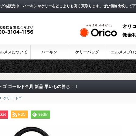
ッグも販売中！バーキンやケリーをどこよりも高く買取ります。ぜひ価格比較して下
ルメスについて
バーキン
ケリーバッグ
エルメスブロ
トゴ ゴールド金具 新品 早いもの勝ち！！
８
,
ケリー
,
トゴ
cket
RSS
feedly