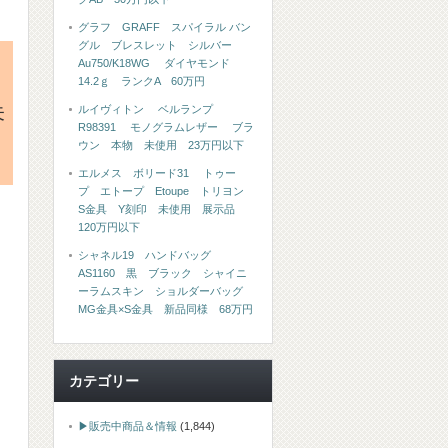
グラフ GRAFF スパイラル バン
グル ブレスレット シルバー
Au750/K18WG ダイヤモンド
14.2ｇ ランクA 60万円
未
ルイヴィトン ベルランプ
R98391 モノグラムレザー ブラ
ウン 本物 未使用 23万円以下
エルメス ボリード31 トゥー
プ エトープ Etoupe トリヨン
S金具 Y刻印 未使用 展示品
120万円以下
シャネル19 ハンドバッグ
AS1160 黒 ブラック シャイニ
ーラムスキン ショルダーバッグ
MG金具×S金具 新品同様 68万円
カテゴリー
▶販売中商品＆情報
(1,844)