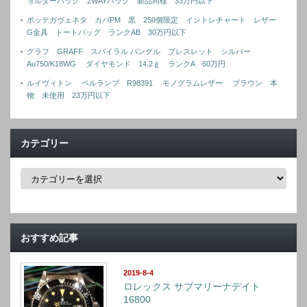
ョルダーバッグ 2WAYバッグ 新品同様 33万円以下
ボッテガヴェネタ カバPM 黒 250個限定 イントレチャート レザー
G金具 トートバッグ ランクAB 30万円以下
グラフ GRAFF スパイラル バングル ブレスレット シルバー
Au750/K18WG ダイヤモンド 14.2ｇ ランクA 60万円
ルイヴィトン ベルランプ R98391 モノグラムレザー ブラウン 本
物 未使用 23万円以下
カテゴリー
カ
テ
ゴ
リ
ー
おすすめ記事
2019-8-4
ロレックス サブマリーナデイト
16800