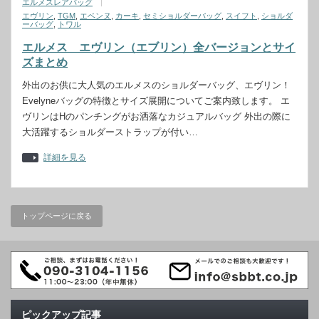
エルメスレアバッグ
エヴリン
,
TGM
,
エベンヌ
,
カーキ
,
セミショルダーバッグ
,
スイフト
,
ショルダ
ーバッグ
,
トワル
エルメス エヴリン（エブリン）全バージョンとサイ
ズまとめ
外出のお供に大人気のエルメスのショルダーバッグ、エヴリン！
Evelyneバッグの特徴とサイズ展開についてご案内致します。 エ
ヴリンはHのパンチングがお洒落なカジュアルバッグ 外出の際に
大活躍するショルダーストラップが付い…
詳細を見る
トップページに戻る
ピックアップ記事