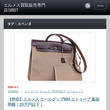
menu
タグ：エベンヌ
2020-4-1
完売商品
エトゥープ
,
エベンヌ
,
20万円以下
,
エールジップ
【売切】エルメス エールジップMM エトゥープ 新品
同様！20万円以下！