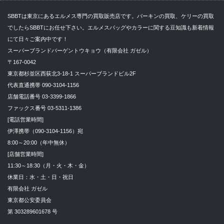
SBBTは東京にあるエルメス専門の買取販売店です。バーキンの買取、ケリーの買取
でしたらSBBTにお任せ下さい。エルメスバッグやカラーに関する豆知識も新着情報
にて日々ご案内中です！
スーパーブランドバーゲントウキョウ（有限会社 ガゼル）
〒167-0042
東京都杉並区西荻北3-18-1 スーパーブランドビル2F
代表直通携帯 090-3104-1156
店舗電話番号 03-3399-1866
ファックス番号 03-5311-1386
[電話営業時間]
伊澤携帯（090-3104-1156）宛
8:00～20:00（年中無休）
[店舗営業時間]
11:30～18:30（月・火・木・金）
休業日：水・土・日・祝日
有限会社 ガゼル
東京都公安委員会
第 303289601678 号