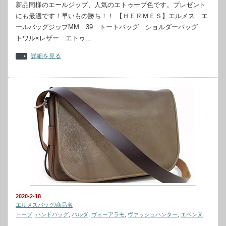
新品同様のエールジップ、人気のエトゥープ色です。プレゼント
にも最適です！早いもの勝ち！！ 【ＨＥＲＭＥＳ】エルメス エ
ールバッグジップMM 39 トートバッグ ショルダーバッグ
トワル×レザー エトゥ…
詳細を見る
2020-2-18
エルメスバッグ/商品名
トープ
,
ハンドバッグ
,
バルダ
,
ヴォーアラモ
,
ヴァッシュハンター
,
エベンヌ