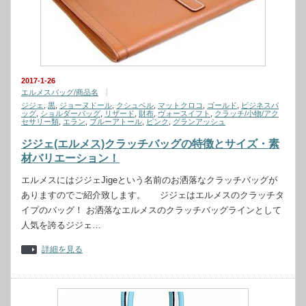
2017-1-26
エルメスバッグ/商品名
ジジェ
,
黒
,
ジョーヌドール
,
クシュベル
,
マットクロコ
,
ゴールド
,
ビジネスバ
ッグ
,
ショルダーバッグ
,
リザード
,
財布
,
ヴォースイフト
,
クラッチ/小物/アク
セサリー類
,
エラン
,
ブルーアトール
,
ピンク
,
グランアッシュ
ジジェ(エルメス)クラッチバッグの特徴とサイズ・素
材バリエーション！
エルメスにはジジェJigeという名前のお洒落なクラッチバッグが
ありますのでご紹介致します。 ジジェはエルメスのクラッチタ
イプのバッグ！ お洒落なエルメスのクラッチバッグラインとして
人気を誇るジジェ…
詳細を見る