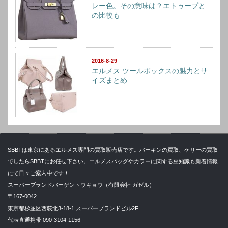
レー色。その意味は？エトゥープと
の比較も
2016-8-29
エルメス ツールボックスの魅力とサ
イズまとめ
SBBTは東京にあるエルメス専門の買取販売店です。バーキンの買取、ケリーの買取
でしたらSBBTにお任せ下さい。エルメスバッグやカラーに関する豆知識も新着情報
にて日々ご案内中です！
スーパーブランドバーゲントウキョウ（有限会社 ガゼル）
〒167-0042
東京都杉並区西荻北3-18-1 スーパーブランドビル2F
代表直通携帯 090-3104-1156