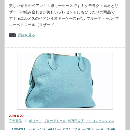
美しい青系のベアン！４連キーケースです！タデラクト素材とリ
ザードの組み合わせが美しいプレゼントにもぴったりの商品で
す！ ●エルメスのベアン４連キーケース●色：ブルーアトール×ブ
ルーペトロール（リザード…
詳細を見る
2020-6-22
完売商品
ボリード
,
ブルーアトール
,
50万円以下
,
トリヨンクレマンス