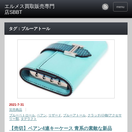
menu
タグ：ブルーアトール
2021-7-31
完売商品
ブルーペトロール
,
ベアン
,
リザード
,
ブルーアトール
,
クラッチ/小物/アクセサ
リー類
,
タデラクト
【売切】ベアン4連キーケース 青系の素敵な新品