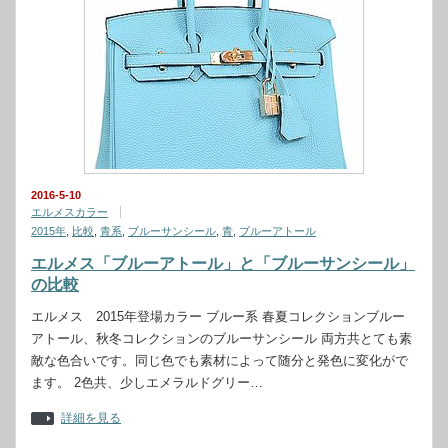
2016-5-10
エルメスカラー
2015年
,
比較
,
青系
,
ブルーサンシール
,
青
,
ブルーアトール
エルメス「ブルーアトール」と「ブルーサンシール」
の比較
エルメス 2015年登場カラー ブルー系 春夏コレクションブルー
アトール、秋冬コレクションのブルーサンシール 両方共とても素
敵な色合いです。同じ色でも素材によって随分と発色に変化がで
ます。 2色共、少しエメラルドグリー…
詳細を見る