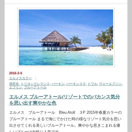
2016-2-5
エルメスカラー
場所名
,
トリヨンクレマンス
,
バーキン
,
バーキン３０
,
トワル
,
ヴォーエプソン
,
エブリン
,
ブルーアトール
エルメス ブルーアトール/リゾートでのバカンス気分
を思い出す爽やかな色
エルメス ブルーアトール Bleu Atoll ３P 2015年春夏カラーの
ブルーアトール まるで海にでかけた時の様なリゾート気分を思い
出させてくれる美しいブルーアトール。爽やかな惹きこまれる優
しいブルーは女性に人気です…