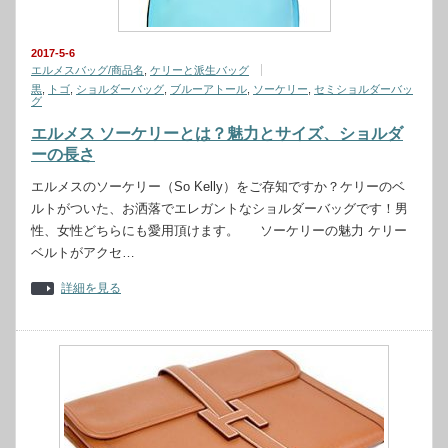
2017-5-6
エルメスバッグ/商品名
,
ケリーと派生バッグ
黒
,
トゴ
,
ショルダーバッグ
,
ブルーアトール
,
ソーケリー
,
セミショルダーバッ
グ
エルメス ソーケリーとは？魅力とサイズ、ショルダ
ーの長さ
エルメスのソーケリー（So Kelly）をご存知ですか？ケリーのベ
ルトがついた、お洒落でエレガントなショルダーバッグです！男
性、女性どちらにも愛用頂けます。 ソーケリーの魅力 ケリー
ベルトがアクセ…
詳細を見る