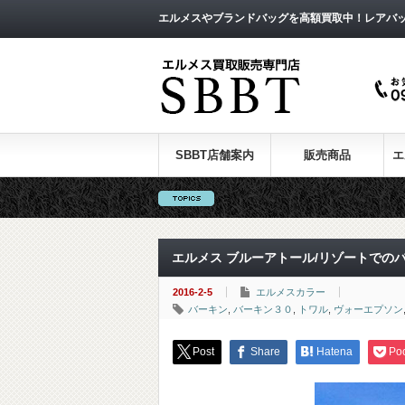
エルメスやブランドバッグを高額買取中！レアバ
SBBT店舗案内
販売商品
エ
エルメス ブルーアトール/リゾートでの
2016-2-5
エルメスカラー
バーキン
,
バーキン３０
,
トワル
,
ヴォーエプソン
Post
Share
Hatena
Po