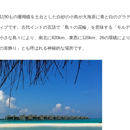
1190もの珊瑚礁を土台とした白砂の小島が大海原に青と白のグラ
ィブです。古代インドの言語で「島々の花輪」を意味する「モルデ
さな島々により、南北に820km、東西に120km、26の環礁によ
の首飾り」とも呼ばれる神秘的な場所です。