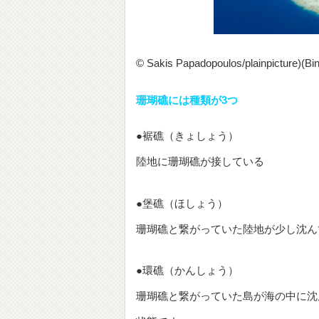
© Sakis Papadopoulos/plainpicture)(Bi
珊瑚礁には種類が3つ
●裾礁（きょしょう）
陸地に珊瑚礁が接している
●堡礁（ほしょう）
珊瑚礁と繋がっていた陸地が少し沈ん
●環礁（かんしょう）
珊瑚礁と繋がっていた島が海の中に沈