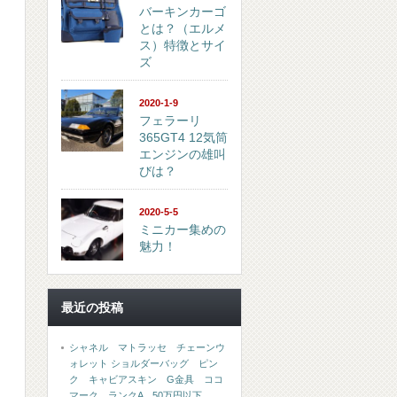
バーキンカーゴ
とは？（エルメ
ス）特徴とサイ
ズ
2020-1-9
フェラーリ
365GT4 12気筒
エンジンの雄叫
びは？
2020-5-5
ミニカー集めの
魅力！
最近の投稿
シャネル マトラッセ チェーンウ
ォレット ショルダーバッグ ピン
ク キャビアスキン G金具 ココ
マーク ランクA 50万円以下