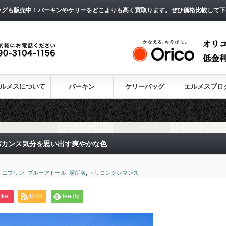
ッグも販売中！バーキンやケリーをどこよりも高く買取ります。ぜひ価格比較して下
ルメスについて
バーキン
ケリーバッグ
エルメスブロ
バカンス気分を思い出す爽やかな色
,
エブリン
,
ブルーアトール
,
場所名
,
トリヨンクレマンス
cket
RSS
feedly