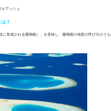
ワルアッシュ
）とは？
（環状に形成される珊瑚礁）」を意味し、珊瑚礁の地形の呼び方のうち