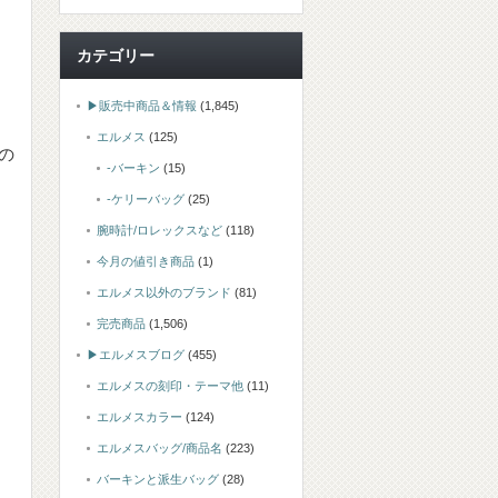
カテゴリー
▶販売中商品＆情報
(1,845)
エルメス
(125)
の
-バーキン
(15)
-ケリーバッグ
(25)
腕時計/ロレックスなど
(118)
今月の値引き商品
(1)
エルメス以外のブランド
(81)
完売商品
(1,506)
▶エルメスブログ
(455)
エルメスの刻印・テーマ他
(11)
エルメスカラー
(124)
エルメスバッグ/商品名
(223)
バーキンと派生バッグ
(28)