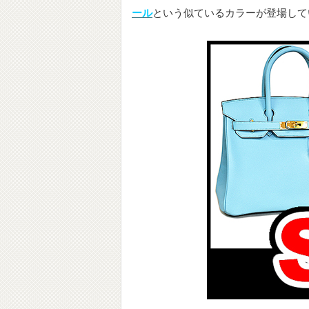
ール
という似ているカラーが登場して