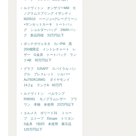
ルイヴィトン オンザゴーMM モ
ノグラムスプリング イザシティ
M20510 ベージュ×グレーグリーン
×サンセットカーキ トートバッ
グ ショルダーバッグ 2WAYバッ
グ 新品同様 33万円以下
ボッテガヴェネタ カバPM 黒
250個限定 イントレチャート レ
ザー G金具 トートバッグ ラン
クAB 30万円以下
グラフ GRAFF スパイラル バン
グル ブレスレット シルバー
Au750/K18WG ダイヤモンド
14.2ｇ ランクA 60万円
ルイヴィトン ベルランプ
R98391 モノグラムレザー ブラ
ウン 本物 未使用 23万円以下
エルメス ボリード31 トゥー
プ エトープ Etoupe トリヨン
S金具 Y刻印 未使用 展示品
120万円以下