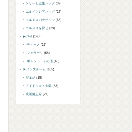
ケリーと派生バッグ
(39)
エルメスレアバッグ
(27)
エルメスのデザイン
(65)
エルメスを探せ
(39)
▶CAR
(143)
-ディーノ
(26)
-フェラーリ
(58)
-ポルシェ・その他
(48)
▶メンズルーム
(105)
展示品
(15)
アイドル犬：太郎
(53)
映画備忘録
(21)