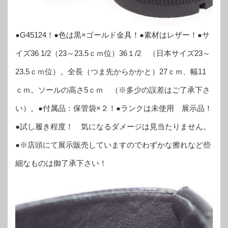
●G45124！●色は黒×ゴールド金具！●素材はレザー！●サ
イズ36 1/2（23～23.5ｃｍ位）36１/2 （日本サイズ23～
23.5ｃｍ位）。全長（つま先からかかと）27ｃｍ、幅11
ｃｍ。ソールの高さ5ｃｍ （※多少の誤差はご了承下さ
い）。●付属品：保管袋×２！●ランクは未使用 展示品！
●試し履き程度！ 気になるダメージは見当たりません。
●※店頭にて展示販売していますのでわずかな擦れなど些
細なものは御了承下さい！