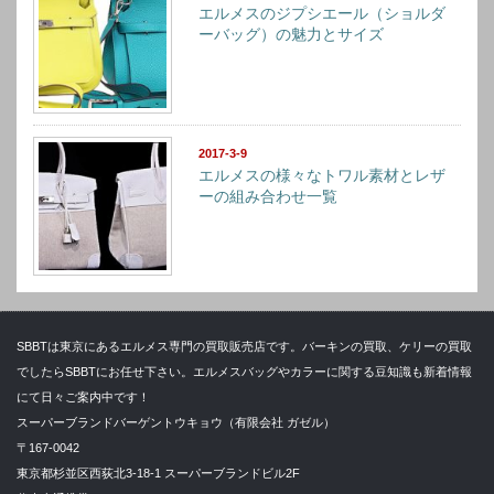
エルメスのジプシエール（ショルダ
ーバッグ）の魅力とサイズ
2017-3-9
エルメスの様々なトワル素材とレザ
ーの組み合わせ一覧
SBBTは東京にあるエルメス専門の買取販売店です。バーキンの買取、ケリーの買取
でしたらSBBTにお任せ下さい。エルメスバッグやカラーに関する豆知識も新着情報
にて日々ご案内中です！
スーパーブランドバーゲントウキョウ（有限会社 ガゼル）
〒167-0042
東京都杉並区西荻北3-18-1 スーパーブランドビル2F