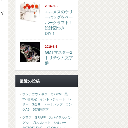
2016-9-5
エルメスのケリ
バ
ーバッグをペー
パークラフト！
設計図つき
DIY！
2019-8-3
GMTマスター2
トリチウム文字
盤
最近の投稿
ボッテガヴェネタ カバPM 黒
250個限定 イントレチャート レ
ザー G金具 トートバッグ ラン
クAB 30万円以下
グラフ GRAFF スパイラル バン
グル ブレスレット シルバー
Au750/K18WG ダイヤモンド