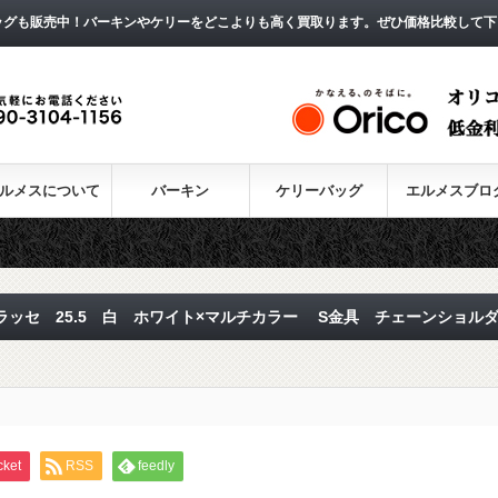
ッグも販売中！バーキンやケリーをどこよりも高く買取ります。ぜひ価格比較して下
ルメスについて
バーキン
ケリーバッグ
エルメスブロ
ッセ 25.5 白 ホワイト×マルチカラー S金具 チェーンショル
cket
RSS
feedly