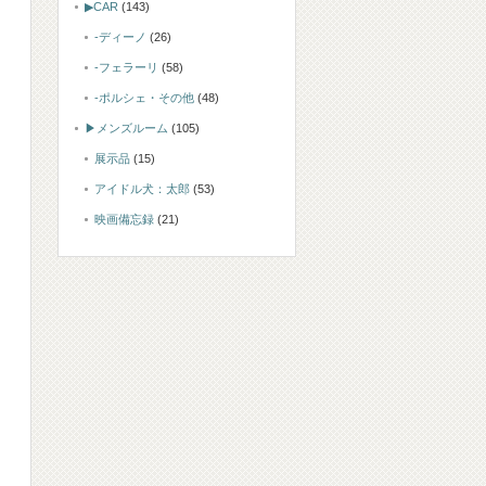
▶CAR
(143)
-ディーノ
(26)
-フェラーリ
(58)
-ポルシェ・その他
(48)
▶メンズルーム
(105)
展示品
(15)
アイドル犬：太郎
(53)
映画備忘録
(21)