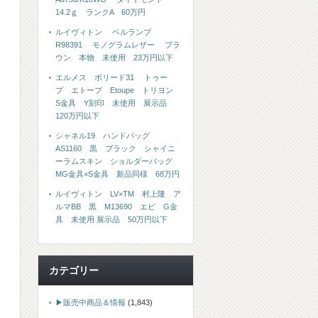
14.2ｇ ランクA 60万円
ルイヴィトン ベルランプ
R98391 モノグラムレザー ブラ
ウン 本物 未使用 23万円以下
エルメス ボリード31 トゥー
プ エトープ Etoupe トリヨン
S金具 Y刻印 未使用 展示品
120万円以下
シャネル19 ハンドバッグ
AS1160 黒 ブラック シャイニ
ーラムスキン ショルダーバッグ
MG金具×S金具 新品同様 68万円
ルイヴィトン LV×TM 村上隆 ア
ルマBB 黒 M13690 エピ G金
具 未使用 展示品 50万円以下
カテゴリー
▶販売中商品＆情報
(1,843)