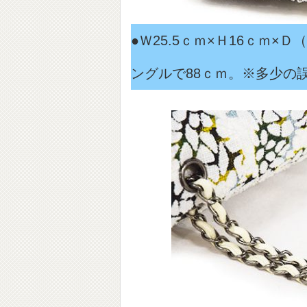
●Ｗ25.5ｃｍ×Ｈ16ｃｍ
ングルで88ｃｍ。※多少の