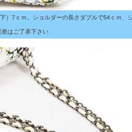
×Ｄ（下）7ｃｍ。ショルダーの長さダブルで54ｃｍ、
誤差はご了承下さい