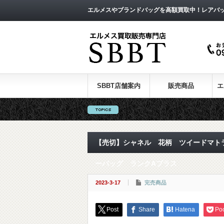
エルメスやブランドバッグを高額買取中！レアバ
SBBT店舗案内
販売商品
エ
【売切】シャネル 花柄 ツイードマトラ
ーバッグ ランクAプラス
2023-3-17
完売商品
Post
Share
Hatena
Po