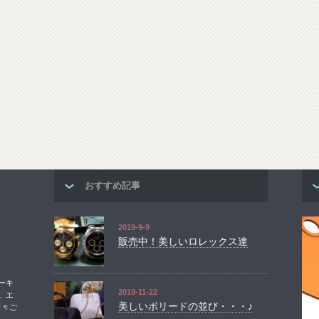
おすすめ記事
2019-9-9
販売中！美しいロレックス達
ーキ
2019-11-22
。エ
美しいボリードの並び・・・♪
日々ご