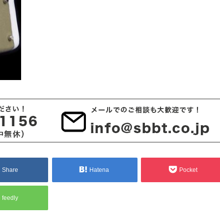
Share
Hatena
Pocket
feedly