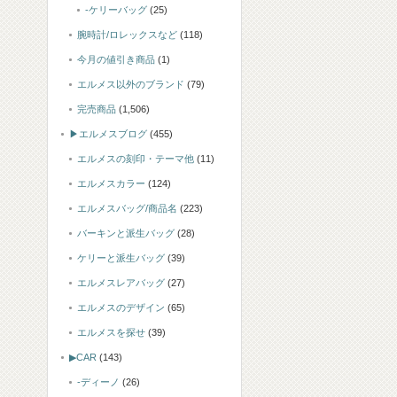
-ケリーバッグ
(25)
腕時計/ロレックスなど
(118)
今月の値引き商品
(1)
エルメス以外のブランド
(79)
完売商品
(1,506)
▶エルメスブログ
(455)
エルメスの刻印・テーマ他
(11)
エルメスカラー
(124)
エルメスバッグ/商品名
(223)
バーキンと派生バッグ
(28)
ケリーと派生バッグ
(39)
エルメスレアバッグ
(27)
エルメスのデザイン
(65)
エルメスを探せ
(39)
▶CAR
(143)
-ディーノ
(26)