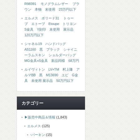
R98391 モノグラムレザー ブラ
ウン 本物 未使用 23万円以下
エルメス ボリード31 トゥー
プ エトープ Etoupe トリヨン
S金具 Y刻印 未使用 展示品
120万円以下
シャネル19 ハンドバッグ
AS1160 黒 ブラック シャイニ
ーラムスキン ショルダーバッグ
MG金具×S金具 新品同様 68万円
ルイヴィトン LV×TM 村上隆 ア
ルマBB 黒 M13690 エピ G金
具 未使用 展示品 50万円以下
カテゴリー
▶販売中商品＆情報
(1,843)
エルメス
(125)
-バーキン
(15)