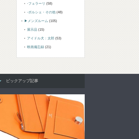
-フェラーリ
(58)
-ポルシェ・その他
(48)
▶メンズルーム
(105)
展示品
(15)
アイドル犬：太郎
(53)
映画備忘録
(21)
ピックアップ記事