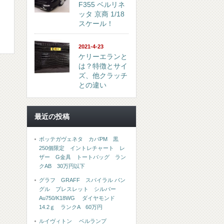
F355 ベルリネ
ッタ 京商 1/18
スケール！
2021-4-23
ケリーエランと
は？特徴とサイ
ズ、他クラッチ
との違い
最近の投稿
ボッテガヴェネタ カバPM 黒
250個限定 イントレチャート レ
ザー G金具 トートバッグ ラン
クAB 30万円以下
グラフ GRAFF スパイラル バン
グル ブレスレット シルバー
Au750/K18WG ダイヤモンド
14.2ｇ ランクA 60万円
ルイヴィトン ベルランプ