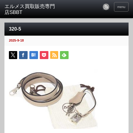
menu
320-5
2025-9-18