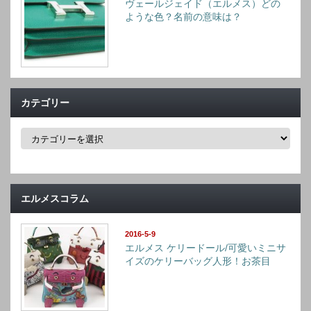
ヴェールジェイド（エルメス）どの
ような色？名前の意味は？
カテゴリー
カ
テ
ゴ
リ
ー
エルメスコラム
2016-5-9
エルメス ケリードール/可愛いミニサ
イズのケリーバッグ人形！お茶目