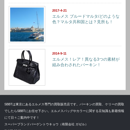
2017-4-21
エルメス ブルードマルタ/どのような
色？マルタ共和国とは？見所も！
2014-9-11
エルメス！レア！異なる3つの素材が
組み合わされたバーキン！
SBBTは東京にあるエルメス専門の買取販売店です。バーキンの買取、ケリーの買取
でしたらSBBTにお任せ下さい。エルメスバッグやカラーに関する豆知識も新着情報
にて日々ご案内中です！
スーパーブランドバーゲントウキョウ（有限会社 ガゼル）