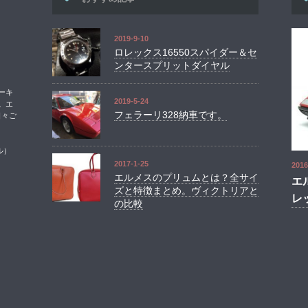
2019-9-10
ロレックス16550スパイダー＆セ
ンタースプリットダイヤル
ーキ
2019-5-24
。エ
フェラーリ328納車です。
日々ご
ル）
2017-1-25
2016
エルメスのプリュムとは？全サイ
エ
ズと特徴まとめ。ヴィクトリアと
レ
の比較