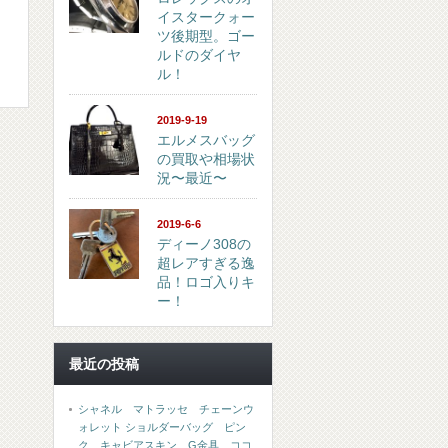
イスタークォー
ツ後期型。ゴー
ルドのダイヤ
ル！
2019-9-19
エルメスバッグ
の買取や相場状
況〜最近〜
2019-6-6
ディーノ308の
超レアすぎる逸
品！ロゴ入りキ
ー！
最近の投稿
シャネル マトラッセ チェーンウ
ォレット ショルダーバッグ ピン
ク キャビアスキン G金具 ココ