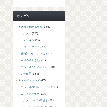
カテゴリー
▶販売中商品＆情報
(1,845)
エルメス
(125)
-バーキン
(15)
-ケリーバッグ
(25)
腕時計/ロレックスなど
(118)
今月の値引き商品
(1)
エルメス以外のブランド
(81)
完売商品
(1,506)
▶エルメスブログ
(455)
エルメスの刻印・テーマ他
(11)
エルメスカラー
(124)
エルメスバッグ/商品名
(223)