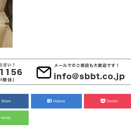
Share
Hatena
Pocket
feedly