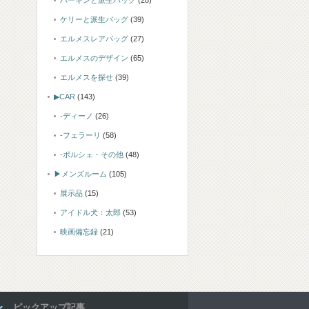
バーキンと派生バッグ
(28)
ケリーと派生バッグ
(39)
エルメスレアバッグ
(27)
エルメスのデザイン
(65)
エルメスを探せ
(39)
▶CAR
(143)
-ディーノ
(26)
-フェラーリ
(58)
-ポルシェ・その他
(48)
▶メンズルーム
(105)
展示品
(15)
アイドル犬：太郎
(53)
映画備忘録
(21)
ピックアップ記事