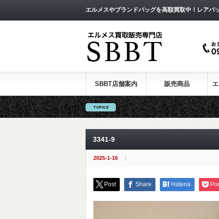
エルメスやブランドバッグを高額買取中！レアバ
SBBT店舗案内
販売商品
エ
3341-9
2025-1-16
Post
Share
Hatena
Po