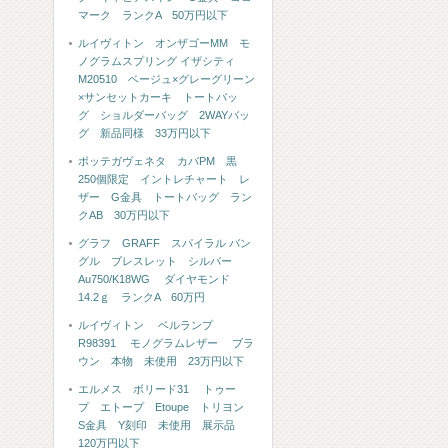
マーク ランクA 50万円以下
ルイヴィトン オンザゴーMM モ
ノグラムスプリング イザシティ
M20510 ベージュ×グレーグリーン
×サンセットカーキ トートバッ
グ ショルダーバッグ 2WAYバッ
グ 新品同様 33万円以下
ボッテガヴェネタ カバPM 黒
250個限定 イントレチャート レ
ザー G金具 トートバッグ ラン
クAB 30万円以下
グラフ GRAFF スパイラル バン
グル ブレスレット シルバー
Au750/K18WG ダイヤモンド
14.2ｇ ランクA 60万円
ルイヴィトン ベルランプ
R98391 モノグラムレザー ブラ
ウン 本物 未使用 23万円以下
エルメス ボリード31 トゥー
プ エトープ Etoupe トリヨン
S金具 Y刻印 未使用 展示品
120万円以下