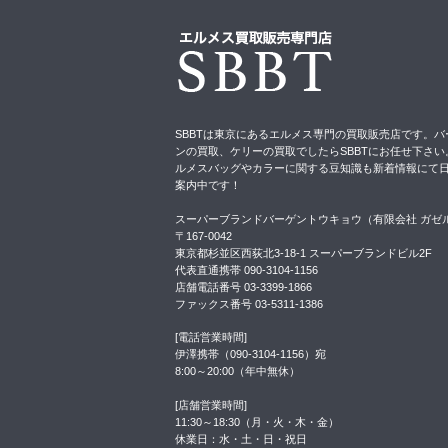
SBBTは東京にあるエルメス専門の買取販売店です。バ
ンの買取、ケリーの買取でしたらSBBTにお任せ下さい
ルメスバッグやカラーに関する豆知識も新着情報にて
案内中です！
スーパーブランドバーゲントウキョウ（有限会社 ガゼ
〒167-0042
東京都杉並区西荻北3-18-1 スーパーブランドビル2F
代表直通携帯 090-3104-1156
店舗電話番号 03-3399-1866
ファックス番号 03-5311-1386
[電話営業時間]
伊澤携帯（090-3104-1156）宛
8:00～20:00（年中無休）
[店舗営業時間]
11:30～18:30（月・火・木・金）
休業日：水・土・日・祝日