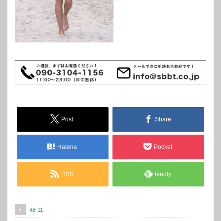
Post
Share
Hatena
Pocket
RSS
feedly
48-11