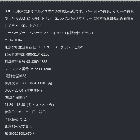
SBBTは東京にあるエルメス専門の買取販売店です。バーキンの買取、ケリーの買取
でしたらSBBTにお任せ下さい。エルメスバッグやカラーに関する豆知識も新着情報
にて日々ご案内中です！
スーパーブランドバーゲントウキョウ（有限会社 ガゼル）
〒167-0042
東京都杉並区西荻北3-18-1 スーパーブランドビル2F
代表直通携帯 090-3104-1156
店舗電話番号 03-3399-1866
ファックス番号 03-5311-1386
[電話営業時間]
伊澤携帯（090-3104-1156）宛
8:00～20:00（年中無休）
[店舗営業時間]
11:30～18:30（月・火・木・金）
休業日：水・土・日・祝日
有限会社 ガゼル
東京都公安委員会
第 303289601678 号