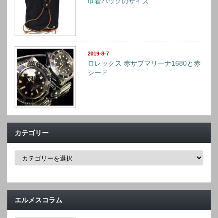
巾着バッグのサイズ
2019-8-7
ロレックス 赤サブマリーナ1680と赤
シード
カテゴリー
カ
テ
ゴ
リ
ー
エルメスコラム