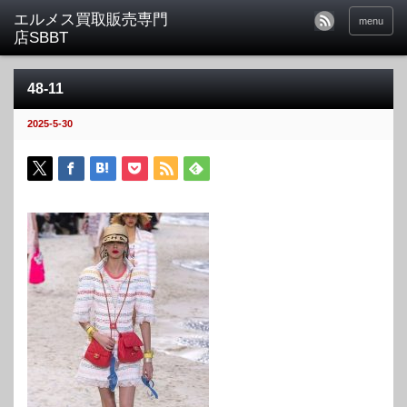
menu
48-11
2025-5-30