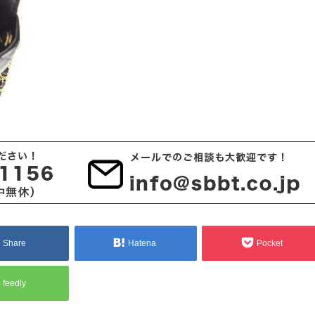
Share
Hatena
Pocket
feedly