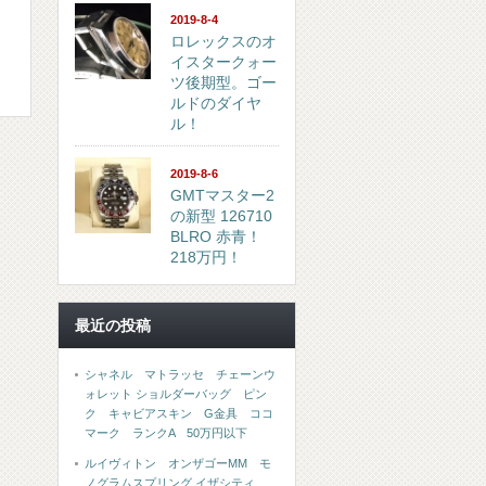
2019-8-4
ロレックスのオ
イスタークォー
ツ後期型。ゴー
ルドのダイヤ
ル！
2019-8-6
GMTマスター2
の新型 126710
BLRO 赤青！
218万円！
最近の投稿
シャネル マトラッセ チェーンウ
ォレット ショルダーバッグ ピン
ク キャビアスキン G金具 ココ
マーク ランクA 50万円以下
ルイヴィトン オンザゴーMM モ
ノグラムスプリング イザシティ