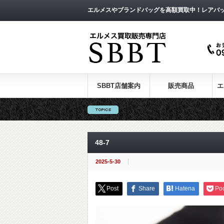
エルメスやブランドバッグを高額買取中！レアバ
SBBT店舗案内
販売商品
エ
48-7
2025-5-30
Post
Share
Hatena
Po