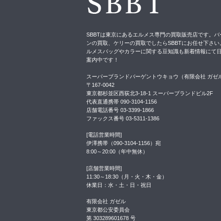
SBBTは東京にあるエルメス専門の買取販売店です。バ
ンの買取、ケリーの買取でしたらSBBTにお任せ下さい
ルメスバッグやカラーに関する豆知識も新着情報にて
案内中です！
スーパーブランドバーゲントウキョウ（有限会社 ガゼ
〒167-0042
東京都杉並区西荻北3-18-1 スーパーブランドビル2F
代表直通携帯 090-3104-1156
店舗電話番号 03-3399-1866
ファックス番号 03-5311-1386
[電話営業時間]
伊澤携帯（090-3104-1156）宛
8:00～20:00（年中無休）
[店舗営業時間]
11:30～18:30（月・火・木・金）
休業日：水・土・日・祝日
有限会社 ガゼル
東京都公安委員会
第 303289601678 号