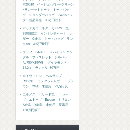
M20510 ベージュ×グレーグリーン
×サンセットカーキ トートバッ
グ ショルダーバッグ 2WAYバッ
グ 新品同様 33万円以下
ボッテガヴェネタ カバPM 黒
250個限定 イントレチャート レ
ザー G金具 トートバッグ ラン
クAB 30万円以下
グラフ GRAFF スパイラル バン
グル ブレスレット シルバー
Au750/K18WG ダイヤモンド
14.2ｇ ランクA 60万円
ルイヴィトン ベルランプ
R98391 モノグラムレザー ブラ
ウン 本物 未使用 23万円以下
エルメス ボリード31 トゥー
プ エトープ Etoupe トリヨン
S金具 Y刻印 未使用 展示品
120万円以下