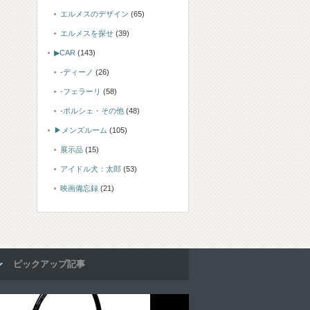
エルメスのデザイン
(65)
エルメスを探せ
(39)
▶CAR
(143)
-ディーノ
(26)
-フェラーリ
(58)
-ポルシェ・その他
(48)
▶メンズルーム
(105)
展示品
(15)
アイドル犬：太郎
(53)
映画備忘録
(21)
ピックアップ記事