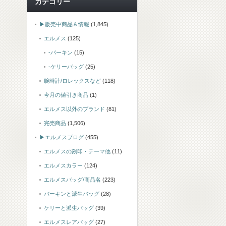
カテゴリー
▶販売中商品＆情報
(1,845)
エルメス
(125)
-バーキン
(15)
-ケリーバッグ
(25)
腕時計/ロレックスなど
(118)
今月の値引き商品
(1)
エルメス以外のブランド
(81)
完売商品
(1,506)
▶エルメスブログ
(455)
エルメスの刻印・テーマ他
(11)
エルメスカラー
(124)
エルメスバッグ/商品名
(223)
バーキンと派生バッグ
(28)
ケリーと派生バッグ
(39)
エルメスレアバッグ
(27)