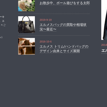
お散歩中、ボール遊びをする太郎
ーキ
2019-9-19
。エ
エルメスバッグの買取や相場状
日々ご
況〜最近〜
ル）
2016-10-6
2014
エルメス トリム/ハンドバッグの
エ
デザイン由来とサイズ展開