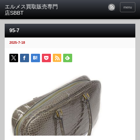
menu
95-7
2025-7-18