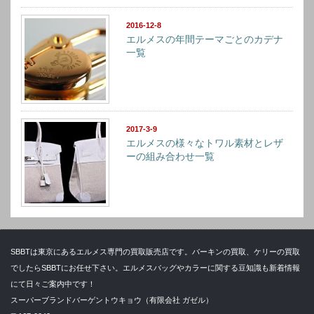
2016-12-8
エルメスの年間テーマごとのカデナ
一覧
2017-3-9
エルメスの様々なトワル素材とレザ
ーの組み合わせ一覧
SBBTは東京にあるエルメス専門の買取販売店です。バーキンの買取、ケリーの買取
でしたらSBBTにお任せ下さい。エルメスバッグやカラーに関する豆知識も新着情報
にて日々ご案内中です！
スーパーブランドバーゲントウキョウ（有限会社 ガゼル）