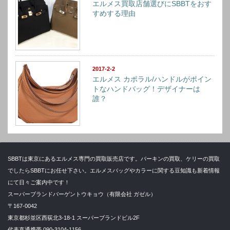
エルメス買取店舗選びにSBBTをおす
すめする理由
2017-2-2
エルメス カポラル/ハンドルがポイン
トなハンドバッグ！デザイナーは
誰？
SBBTは東京にあるエルメス専門の買取販売店です。バーキンの買取、ケリーの買取
でしたらSBBTにお任せ下さい。エルメスバッグやカラーに関する豆知識も新着情報
にて日々ご案内中です！
スーパーブランドバーゲントウキョウ（有限会社 ガゼル）
〒167-0042
東京都杉並区西荻北3-18-1 スーパーブランドビル2F
代表直通携帯 090-3104-1156