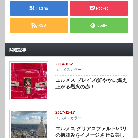
Hatena
Pocket
RSS
feedly
関連記事
2014-10-2
エルメスカラー
エルメス ブレイズ/鮮やかに燃え
上がる烈火の赤！
2017-11-17
エルメスカラー
エルメス グリアスファルト/パリ
の街並みをイメージさせる美し