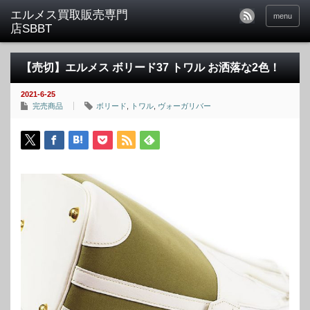
menu
【売切】エルメス ボリード37 トワル お洒落な2色！
2021-6-25
完売商品
ボリード
,
トワル
,
ヴォーガリバー