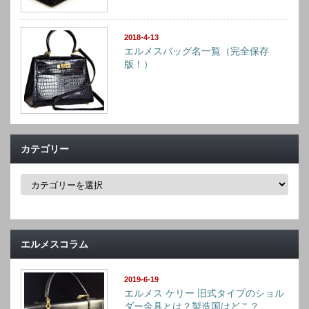
2018-4-13
エルメスバッグ名一覧（完全保存
版！）
カテゴリー
カ
テ
ゴ
リ
ー
エルメスコラム
2019-6-19
エルメス ケリー 旧式タイプのショル
ダー金具とは？製造国はどこ？