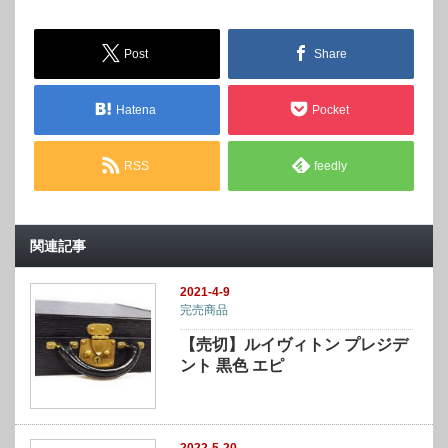
Post
Share
Hatena
Pocket
RSS
feedly
関連記事
2021-4-9
完売商品
【売切】ルイヴィトン プレジデ
ント 黒色 エピ