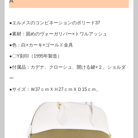
A
●エルメスのコンビネーションのボリード37
●素材：固めのヴォーガリバー×トワルアッシュ
●色：白×カーキ×ゴールド金具
●〇Y刻印（1995年製造）
●付属品：カデナ、クローシュ、開ける鍵×２、ショルダ
ー
●サイズ：Ｗ37ｃｍＸＨ27ｃｍＸＤ15ｃｍ。