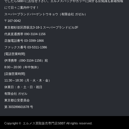
でしたらSBBTにお任せ下さい。エルメスバッグやカラーに関する豆知識も新着情報
にて日々ご案内中です！
スーパーブランドバーゲントウキョウ（有限会社 ガゼル）
〒167-0042
東京都杉並区西荻北3-18-1 スーパーブランドビル2F
代表直通携帯 090-3104-1156
店舗電話番号 03-3399-1866
ファックス番号 03-5311-1386
[電話営業時間]
伊澤携帯（090-3104-1156）宛
8:00～20:00（年中無休）
[店舗営業時間]
11:30～18:30（月・火・木・金）
休業日：水・土・日・祝日
有限会社 ガゼル
東京都公安委員会
第 303289601678 号
Copyright ©
エルメス買取販売専門店SBBT
All rights reserved.