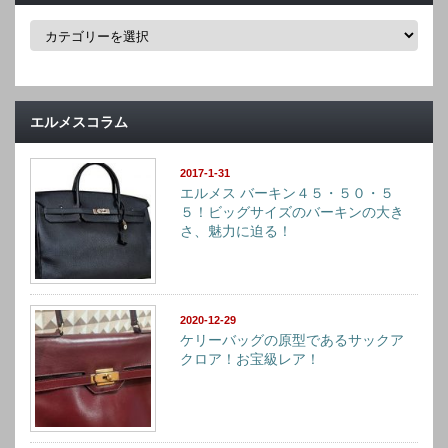
カ
テ
ゴ
リ
ー
エルメスコラム
2017-1-31
エルメス バーキン４５・５０・５
５！ビッグサイズのバーキンの大き
さ、魅力に迫る！
2020-12-29
ケリーバッグの原型であるサックア
クロア！お宝級レア！