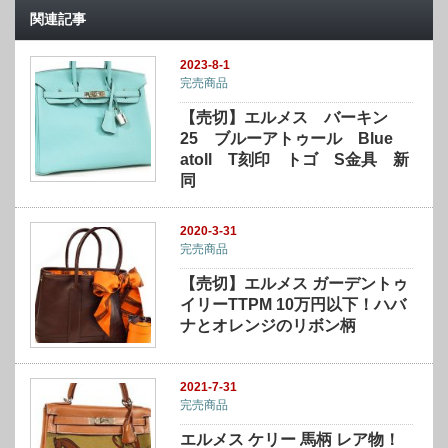
関連記事
2023-8-1
完売商品
【売切】エルメス バーキン
25 ブルーアトゥール Blue
atoll T刻印 トゴ S金具 新
同
2020-3-31
完売商品
【売切】エルメス ガーデントゥ
イリーTTPM 10万円以下！ハバ
ナとオレンジのリボン柄
2021-7-31
完売商品
エルメス ケリー 馬柄 レア物！