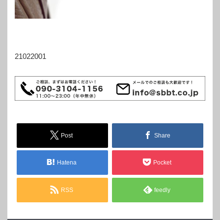
21022001
Post
Share
Hatena
Pocket
RSS
feedly