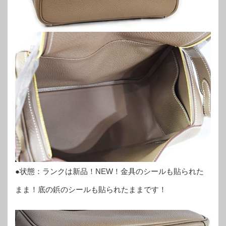
●状態：ランクは新品！NEW！金具のシールも貼られた
まま！底の鋲のシールも貼られたままです！