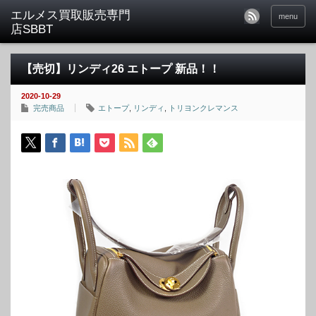
menu
【売切】リンディ26 エトープ 新品！！
2020-10-29
完売商品
エトープ
,
リンディ
,
トリヨンクレマンス