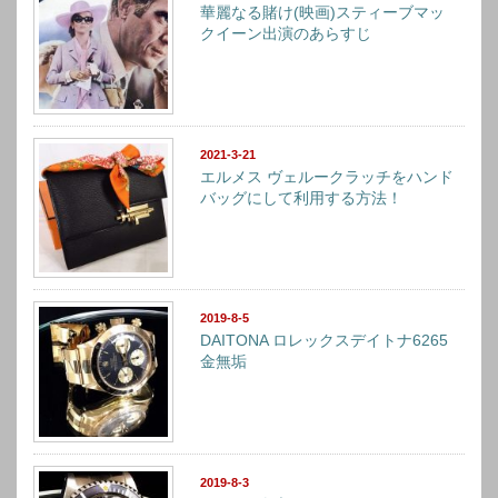
華麗なる賭け(映画)スティーブマッ
クイーン出演のあらすじ
2021-3-21
エルメス ヴェルークラッチをハンド
バッグにして利用する方法！
2019-8-5
DAITONA ロレックスデイトナ6265
金無垢
2019-8-3