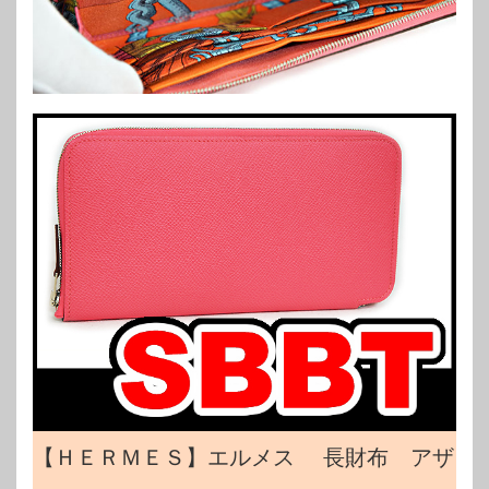
【ＨＥＲＭＥＳ】エルメス 長財布 アザ