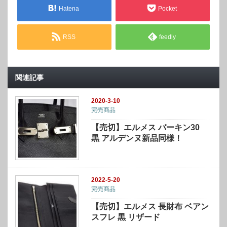
Hatena
Pocket
RSS
feedly
関連記事
2020-3-10
完売商品
【売切】エルメス バーキン30
黒 アルデンヌ新品同様！
2022-5-20
完売商品
【売切】エルメス 長財布 ベアン
スフレ 黒 リザード