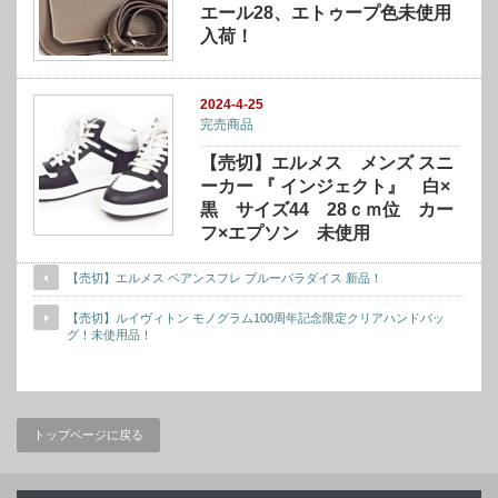
エール28、エトゥープ色未使用
入荷！
2024-4-25
完売商品
【売切】エルメス メンズ スニ
ーカー 『 インジェクト』 白×
黒 サイズ44 28ｃｍ位 カー
フ×エプソン 未使用
【売切】エルメス ベアンスフレ ブルーパラダイス 新品！
【売切】ルイヴィトン モノグラム100周年記念限定クリアハンドバッ
グ！未使用品！
トップページに戻る