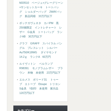
M20510 ベージュ×グレーグリーン
×サンセットカーキ トートバッ
グ ショルダーバッグ 2WAYバッ
グ 新品同様 33万円以下
ボッテガヴェネタ カバPM 黒
250個限定 イントレチャート レ
ザー G金具 トートバッグ ラン
クAB 30万円以下
グラフ GRAFF スパイラル バン
グル ブレスレット シルバー
Au750/K18WG ダイヤモンド
14.2ｇ ランクA 60万円
ルイヴィトン ベルランプ
R98391 モノグラムレザー ブラ
ウン 本物 未使用 23万円以下
エルメス ボリード31 トゥー
プ エトープ Etoupe トリヨン
S金具 Y刻印 未使用 展示品
120万円以下
カテゴリー