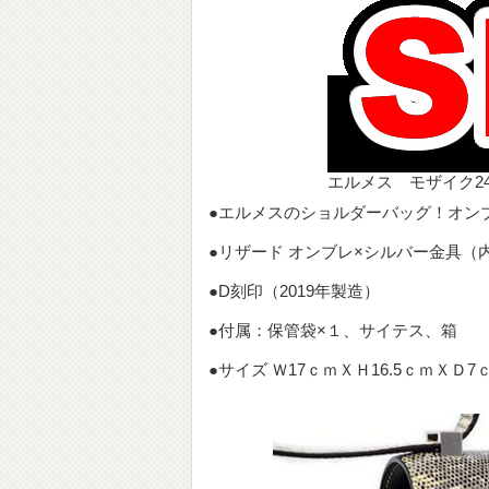
エルメス モザイク24
●エルメスのショルダーバッグ！オンブ
●リザード オンブレ×シルバー金具（
●D刻印（2019年製造）
●付属：保管袋×１、サイテス、箱
●
サイズ Ｗ17ｃｍＸＨ16.5ｃｍＸＤ7