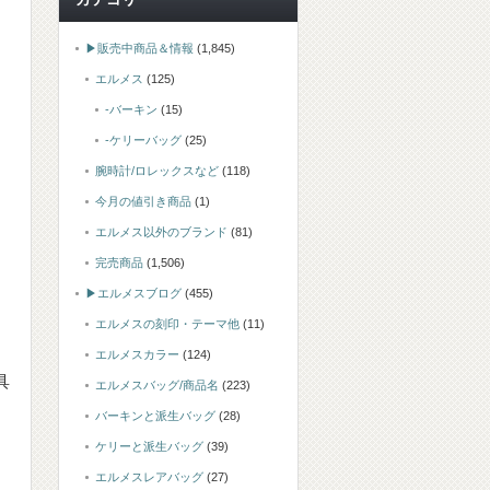
▶販売中商品＆情報
(1,845)
エルメス
(125)
-バーキン
(15)
-ケリーバッグ
(25)
腕時計/ロレックスなど
(118)
今月の値引き商品
(1)
エルメス以外のブランド
(81)
完売商品
(1,506)
▶エルメスブログ
(455)
エルメスの刻印・テーマ他
(11)
エルメスカラー
(124)
具
エルメスバッグ/商品名
(223)
バーキンと派生バッグ
(28)
ケリーと派生バッグ
(39)
エルメスレアバッグ
(27)