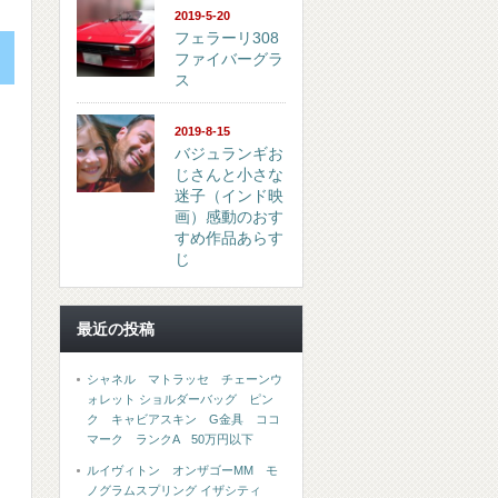
2019-5-20
フェラーリ308
ファイバーグラ
ス
2019-8-15
バジュランギお
じさんと小さな
迷子（インド映
画）感動のおす
すめ作品あらす
じ
最近の投稿
シャネル マトラッセ チェーンウ
ォレット ショルダーバッグ ピン
ク キャビアスキン G金具 ココ
マーク ランクA 50万円以下
ルイヴィトン オンザゴーMM モ
ノグラムスプリング イザシティ