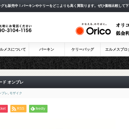
ッグも販売中！バーキンやケリーをどこよりも高く買取ります。ぜひ価格比較して下
ルメスについて
バーキン
ケリーバッグ
エルメスブロ
ード オンブレ
ンブレ
,
モザイク
cket
RSS
feedly