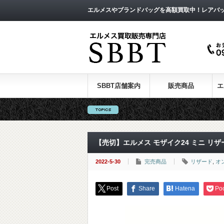
エルメスやブランドバッグを高額買取中！レアバ
SBBT店舗案内
販売商品
エ
【売切】エルメス モザイク24 ミニ リザ
2022-5-30
完売商品
リザード
,
オ
Post
Share
Hatena
Po