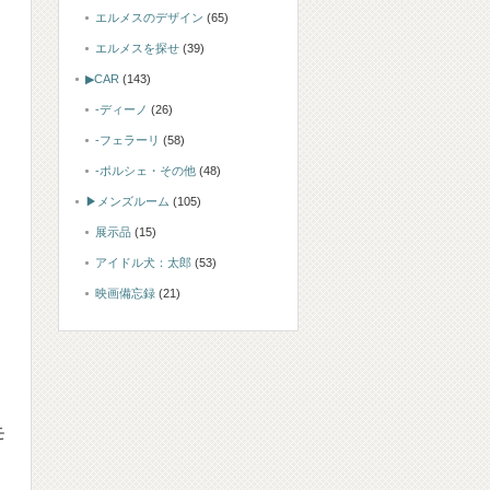
エルメスのデザイン
(65)
エルメスを探せ
(39)
▶CAR
(143)
-ディーノ
(26)
-フェラーリ
(58)
-ポルシェ・その他
(48)
▶メンズルーム
(105)
展示品
(15)
アイドル犬：太郎
(53)
映画備忘録
(21)
モ