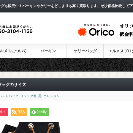
ッグも販売中！バーキンやケリーをどこよりも高く買取ります。ぜひ価格比較して下
ルメスについて
バーキン
ケリーバッグ
エルメスブロ
バッグのサイズ
ハンドバッグ
,
リュック他
,
黒
,
ポロション
cket
RSS
feedly