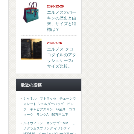
2020-12-29
エルメスのバー
キンの歴史と由
来、サイズと特
徴は？
2020-3-26
エルメス クロ
コダイルのアタ
ッシュケース/
サイズ比較。
最近の投稿
シャネル マトラッセ チェーンウ
ォレット ショルダーバッグ ピン
ク キャビアスキン G金具 ココ
マーク ランクA 50万円以下
ルイヴィトン オンザゴーMM モ
ノグラムスプリング イザシティ
M20510 ベージュ×グレーグリーン