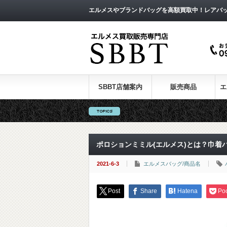
エルメスやブランドバッグを高額買取中！レアバ
SBBT店舗案内
販売商品
エ
ポロションミミル(エルメス)とは？巾着
2021-6-3
エルメスバッグ/商品名
Post
Share
Hatena
Po