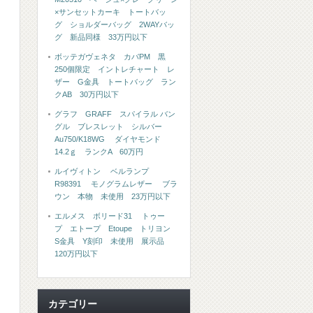
×サンセットカーキ トートバッ
グ ショルダーバッグ 2WAYバッ
グ 新品同様 33万円以下
ボッテガヴェネタ カバPM 黒
250個限定 イントレチャート レ
ザー G金具 トートバッグ ラン
クAB 30万円以下
グラフ GRAFF スパイラル バン
グル ブレスレット シルバー
Au750/K18WG ダイヤモンド
14.2ｇ ランクA 60万円
さ
ルイヴィトン ベルランプ
R98391 モノグラムレザー ブラ
ウン 本物 未使用 23万円以下
エルメス ボリード31 トゥー
プ エトープ Etoupe トリヨン
S金具 Y刻印 未使用 展示品
120万円以下
カテゴリー