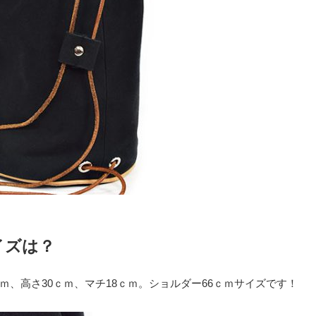
イズは？
ｍ、高さ30ｃｍ、マチ18ｃｍ。ショルダー66ｃｍサイズです！