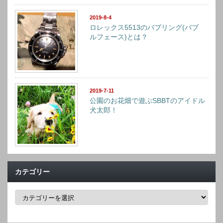
2019-8-4
ロレックス5513のバブリング(バブ
ルフェース)とは？
2019-7-11
公園のお花畑で遊ぶSBBTのアイドル
犬太郎！
カテゴリー
カ
テ
ゴ
リ
ー