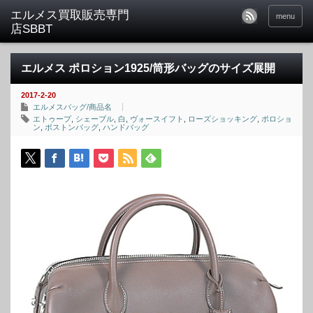
menu
エルメス ポロション1925/筒形バッグのサイズ展開
2017-2-20
エルメスバッグ/商品名
エトゥープ
,
シェーブル
,
白
,
ヴォースイフト
,
ローズショッキング
,
ポロショ
ン
,
ボストンバッグ
,
ハンドバッグ