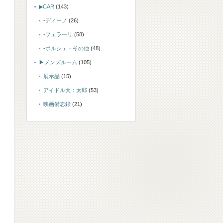
▶CAR
(143)
-ディーノ
(26)
-フェラーリ
(58)
-ポルシェ・その他
(48)
▶メンズルーム
(105)
展示品
(15)
アイドル犬：太郎
(53)
映画備忘録
(21)