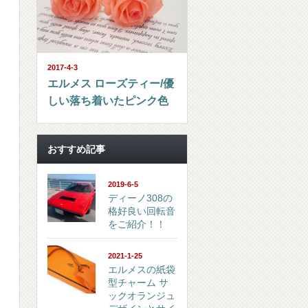
2017-4-3
エルメス ローズティー/優
しい落ち着いたピンク色
おすすめ記事
2019-6-5
ディーノ308の
格好良い回転音
をご紹介！！
2021-1-25
エルメスの紙袋
型チャーム サ
ックオランジュ