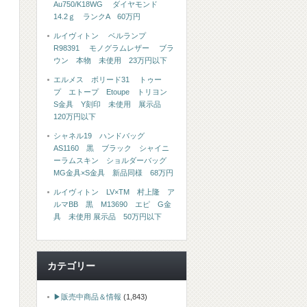
Au750/K18WG ダイヤモンド
14.2ｇ ランクA 60万円
ルイヴィトン ベルランプ
R98391 モノグラムレザー ブラ
ウン 本物 未使用 23万円以下
エルメス ボリード31 トゥー
プ エトープ Etoupe トリヨン
S金具 Y刻印 未使用 展示品
120万円以下
シャネル19 ハンドバッグ
AS1160 黒 ブラック シャイニ
ーラムスキン ショルダーバッグ
MG金具×S金具 新品同様 68万円
ルイヴィトン LV×TM 村上隆 ア
ルマBB 黒 M13690 エピ G金
具 未使用 展示品 50万円以下
カテゴリー
▶販売中商品＆情報
(1,843)