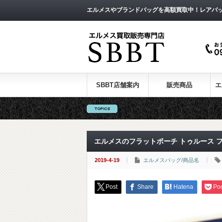
エルメスやブランドバッグを高額買取中！レアバ
SBBT店舗案内
販売商品
エ
エルメスのフラットポーチ トゥルース 
2019-4-19
エルメスバッグ/商品名
Post
Share
Hatena
Po