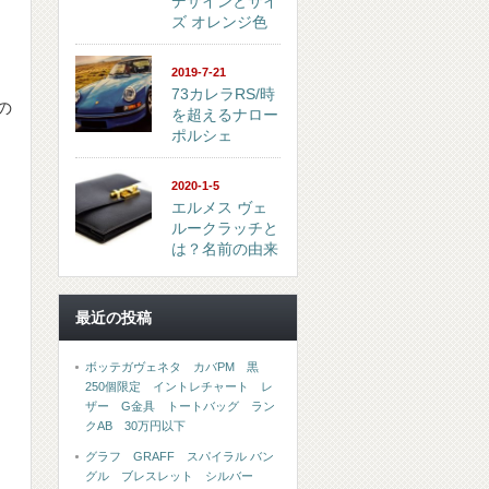
デザインとサイ
り
ズ オレンジ色
2019-7-21
73カレラRS/時
の
を超えるナロー
ポルシェ
2020-1-5
エルメス ヴェ
ルークラッチと
は？名前の由来
最近の投稿
ボッテガヴェネタ カバPM 黒
250個限定 イントレチャート レ
ザー G金具 トートバッグ ラン
クAB 30万円以下
グラフ GRAFF スパイラル バン
グル ブレスレット シルバー