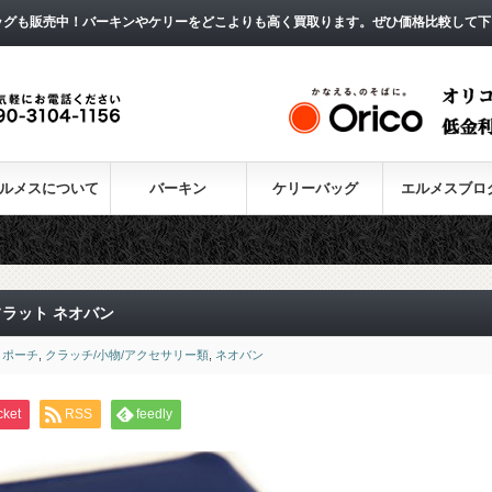
ッグも販売中！バーキンやケリーをどこよりも高く買取ります。ぜひ価格比較して下
ルメスについて
バーキン
ケリーバッグ
エルメスブロ
フラット ネオバン
ポーチ
,
クラッチ/小物/アクセサリー類
,
ネオバン
cket
RSS
feedly