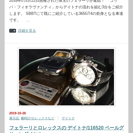
2016年の3月22日開催された珠玉のフェラーリが集結！ 「コッ
パ・フィオラヴァンティ」からデイトナの流れを組む3台をご紹介
します。 SBBTにて既にご紹介している365GT4の前身となる車達
です。 …
詳細を見る
2019-10-26
展示品
,
腕時計/ロレックスなど
デイトナ
フェラーリとロレックスの デイトナ/116520 ペールグ