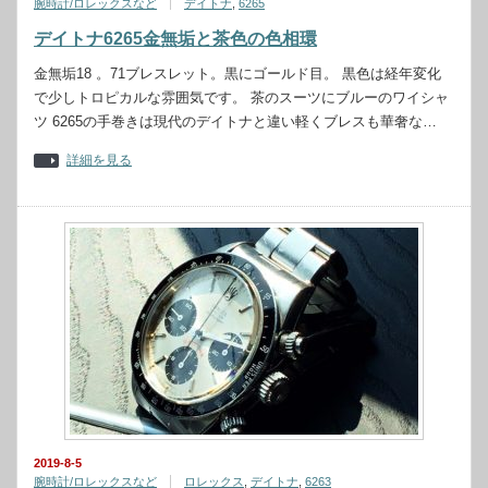
腕時計/ロレックスなど
デイトナ
,
6265
デイトナ6265金無垢と茶色の色相環
金無垢18 。71ブレスレット。黒にゴールド目。 黒色は経年変化
で少しトロピカルな雰囲気です。 茶のスーツにブルーのワイシャ
ツ 6265の手巻きは現代のデイトナと違い軽くブレスも華奢な…
詳細を見る
2019-8-5
腕時計/ロレックスなど
ロレックス
,
デイトナ
,
6263