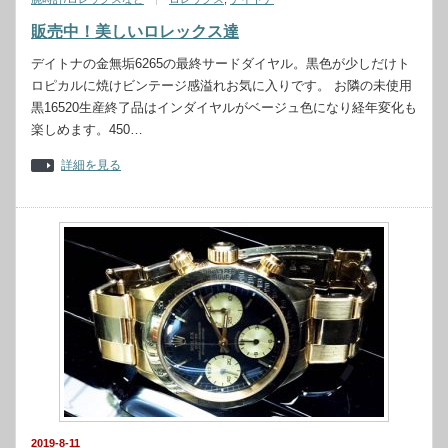
販売中！美しいロレックス達
デイトナの金無垢6265の最終サードダイヤル。黒色が少しだけト
ロピカルに焼けビンテージ感溢れお気に入りです。 お隣の未使用
黒16520生産終了品はインダイヤルがベージュ色になり経年変化も
楽しめます。450…
詳細を見る
2019-8-11