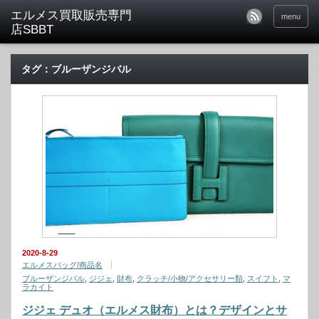
menu
タグ：ブルーザンジバル
2020-8-29
エルメスバッグ/商品名
ブルーザンジバル
,
ジジェ
,
財布
,
クラッチ/小物/アクセサリー類
,
スイフト
,
マ
ラカイト
ジジェ デュオ（エルメス財布）とは？デザインとサ