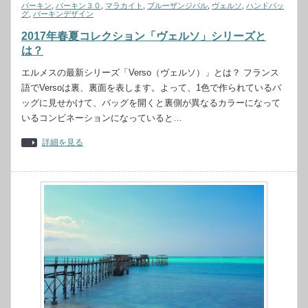
バーキン
,
バーキン３０
,
マラカイト
,
ブルーザンジバル
,
ヴェルソ
,
ハンドバッ
グ
,
バーキンデザイン
2017年春夏コレクション「ヴェルソ」シリーズと
は？
エルメスの最新シリーズ「Verso（ヴェルソ）」とは？ フランス
語でVersoは裏、裏面を表します。よって、1色で作られているバ
ッグに見せかけて、バッグを開くと裏側が異なるカラーになって
いるコンビネーションになっていると…
詳細を見る