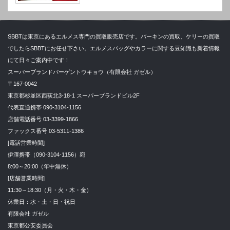
SBBTは東京にあるエルメス専門の買取販売店です。バーキンの買取、ケリーの買取
でしたらSBBTにお任せ下さい。エルメスバッグやカラーに関する豆知識も新着情報
にて日々ご案内中です！
スーパーブランドバーゲントウキョウ（有限会社 ガゼル）
〒167-0042
東京都杉並区西荻北3-18-1 スーパーブランドビル2F
代表直通携帯 090-3104-1156
店舗電話番号 03-3399-1866
ファックス番号 03-5311-1386
[電話営業時間]
伊澤携帯（090-3104-1156）宛
8:00～20:00（年中無休）
[店舗営業時間]
11:30～18:30（月・火・木・金）
休業日：水・土・日・祝日
有限会社 ガゼル
東京都公安委員会