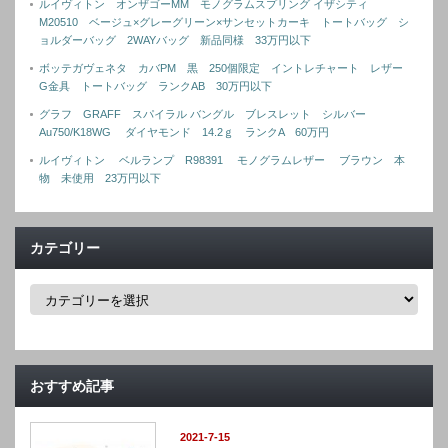
ルイヴィトン オンザゴーMM モノグラムスプリング イザシティ
M20510 ベージュ×グレーグリーン×サンセットカーキ トートバッグ シ
ョルダーバッグ 2WAYバッグ 新品同様 33万円以下
ボッテガヴェネタ カバPM 黒 250個限定 イントレチャート レザー
G金具 トートバッグ ランクAB 30万円以下
グラフ GRAFF スパイラル バングル ブレスレット シルバー
Au750/K18WG ダイヤモンド 14.2ｇ ランクA 60万円
ルイヴィトン ベルランプ R98391 モノグラムレザー ブラウン 本
物 未使用 23万円以下
カテゴリー
カ
テ
ゴ
リ
ー
おすすめ記事
2021-7-15