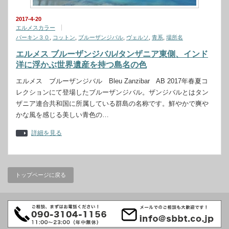
2017-4-20
エルメスカラー
バーキン３０
,
コットン
,
ブルーザンジバル
,
ヴェルソ
,
青系
,
場所名
エルメス ブルーザンジバル/タンザニア東側、インド
洋に浮かぶ世界遺産を持つ島名の色
エルメス ブルーザンジバル Bleu Zanzibar AB 2017年春夏コ
レクションにて登場したブルーザンジバル。ザンジバルとはタン
ザニア連合共和国に所属している群島の名称です。鮮やかで爽や
かな風を感じる美しい青色の…
詳細を見る
トップページに戻る