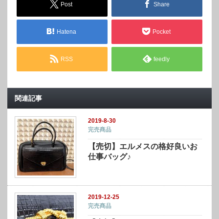
Post
Share
Hatena
Pocket
RSS
feedly
関連記事
2019-8-30
完売商品
【売切】エルメスの格好良いお
仕事バッグ♪
2019-12-25
完売商品