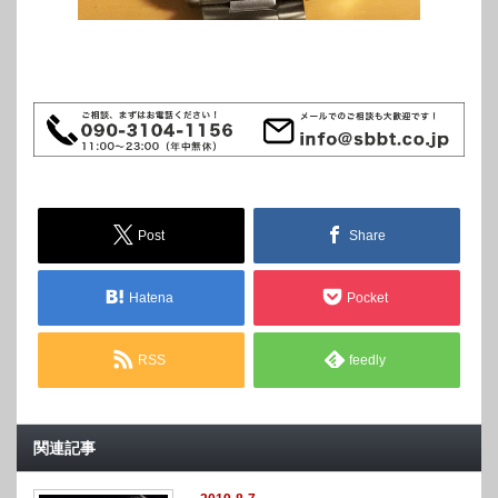
Post
Share
Hatena
Pocket
RSS
feedly
関連記事