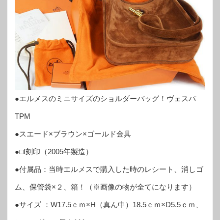
●エルメスのミニサイズのショルダーバッグ！ヴェスパ
TPM
●スエード×ブラウン×ゴールド金具
●□I刻印（2005年製造）
●付属品：当時エルメスで購入した時のレシート、消しゴ
ム、保管袋×２、箱！（※画像の物が全てになります）
●サイズ ：W17.5ｃｍ×H（真ん中）18.5ｃｍ×D5.5ｃｍ、