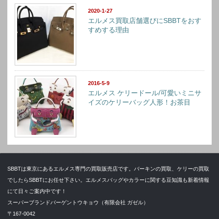
2020-1-27
エルメス買取店舗選びにSBBTをおす
すめする理由
2016-5-9
エルメス ケリードール/可愛いミニサ
イズのケリーバッグ人形！お茶目
SBBTは東京にあるエルメス専門の買取販売店です。バーキンの買取、ケリーの買取
でしたらSBBTにお任せ下さい。エルメスバッグやカラーに関する豆知識も新着情報
にて日々ご案内中です！
スーパーブランドバーゲントウキョウ（有限会社 ガゼル）
〒167-0042