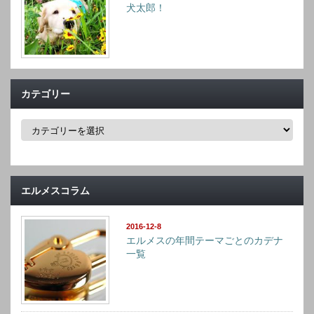
犬太郎！
カテゴリー
カ
テ
ゴ
リ
ー
エルメスコラム
2016-12-8
エルメスの年間テーマごとのカデナ
一覧