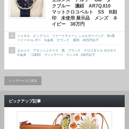
クブルー 濃紺 AR7Q.810
マットクロコベルト SS B刻
印 未使用 展示品 メンズ ネ
イビー 38万円
シャネル ビッグココ ツイードチェーン ショルダーバッグ 赤×黒
ツイード×レザー G金具 ラウンド 新同 40万円以下
エルメス アタッシュケース 黒 ブラック クロコダイル ポロサス
G金具 〇Z刻印 ヴィンテージ ランクA 150万以下
トップページに戻る
ピックアップ記事