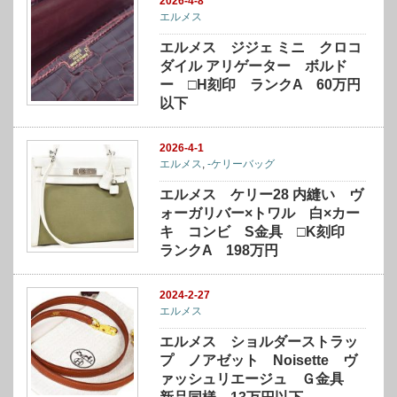
2026-4-8
エルメス
エルメス ジジェ ミニ クロコ
ダイル アリゲーター ボルド
ー □H刻印 ランクA 60万円
以下
2026-4-1
エルメス
,
-ケリーバッグ
エルメス ケリー28 内縫い ヴ
ォーガリバー×トワル 白×カー
キ コンビ S金具 □K刻印
ランクA 198万円
2024-2-27
エルメス
エルメス ショルダーストラッ
プ ノアゼット Noisette ヴ
ァッシュリエージュ Ｇ金具