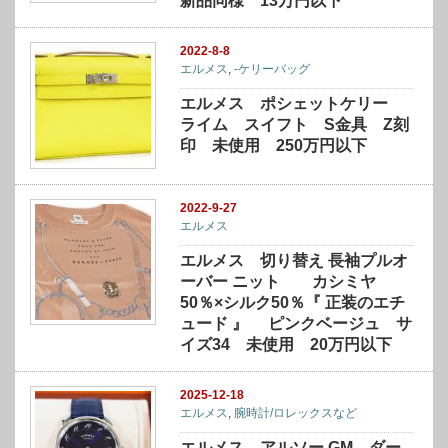
新品同様 13万円以下
2022-8-8
エルメス
,
-ケリーバッグ
エルメス ポシェットケリー
ライム スイフト S金具 Z刻
印 未使用 250万円以下
2022-9-27
エルメス
エルメス 切り替え 長袖プルオ
ーバー ニット カシミヤ
50％×シルク50％『 正装のエチ
ュード 』 ピンクベージュ サ
イズ34 未使用 20万円以下
2025-12-18
エルメス
,
腕時計/ロレックスなど
エルメス アルソー GM ダー