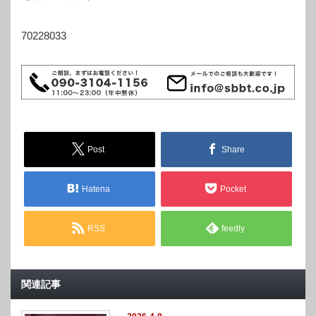
70228033
Post
Share
Hatena
Pocket
RSS
feedly
関連記事