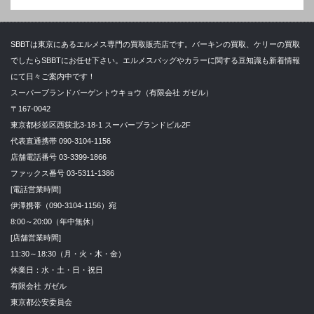
SBBTは東京にあるエルメス専門の買取販売店です。バーキンの買取、ケリーの買取
でしたらSBBTにお任せ下さい。エルメスバッグやカラーに関する豆知識も新着情報
にて日々ご案内中です！
スーパーブランドバーゲントウキョウ（有限会社 ガゼル）
〒167-0042
東京都杉並区西荻北3-18-1 スーパーブランドビル2F
代表直通携帯 090-3104-1156
店舗電話番号 03-3399-1866
ファックス番号 03-5311-1386
[電話営業時間]
伊澤携帯（090-3104-1156）宛
8:00～20:00（年中無休）
[店舗営業時間]
11:30～18:30（月・火・木・金）
休業日：水・土・日・祝日
有限会社 ガゼル
東京都公安委員会