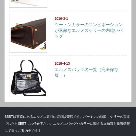
2016-3-1
ツートンカラーのコンビネーション
が素敵なエルメスケリーの内縫いバ
ッグ
2018-4-13
エルメスバッグ名一覧（完全保存
版！）
SBBTは東京にあるエルメス専門の買取販売店です。バーキンの買取、ケリーの買取
でしたらSBBTにお任せ下さい。エルメスバッグやカラーに関する豆知識も新着情報
にて日々ご案内中です！