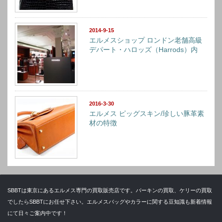
2014-9-15
エルメスショップ ロンドン老舗高級
デパート・ハロッズ（Harrods）内
2016-3-30
エルメス ピッグスキン/珍しい豚革素
材の特徴
SBBTは東京にあるエルメス専門の買取販売店です。バーキンの買取、ケリーの買取
でしたらSBBTにお任せ下さい。エルメスバッグやカラーに関する豆知識も新着情報
にて日々ご案内中です！