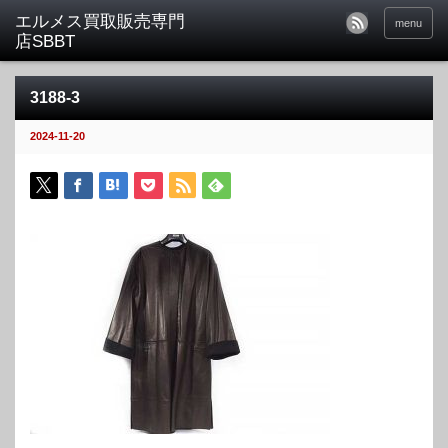
menu
3188-3
2024-11-20