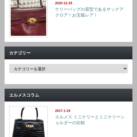
2020-12-29
ケリーバッグの原型であるサックア
クロア！お宝級レア！
カテゴリー
カ
テ
ゴ
リ
ー
エルメスコラム
2017-1-24
エルメス ミニケリーとミニケリーシ
ョルダーの比較