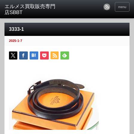
menu
3333-1
2025-1-7