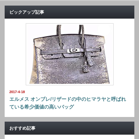
ピックアップ記事
2017-4-18
エルメス オンブレ/リザードの中のヒマラヤと呼ばれ
ている希少価値の高いバッグ
おすすめ記事